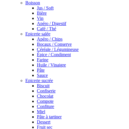
Boisson
Jus / Soft
Bière
Vin
Apéro / Digestif
Café / Thé
Epicerie salée
Apéro / Chips
Bocaux / Conserve
Céréale / Légumineuse
Épice / Condiment
Farine
Huile / Vinaigre
Pâte
Sauce
Epicerie sucrée
Biscuit
Confiserie
Chocolat
Compote
Confiture
Miel
Pâte à tartiner
Dessert
Fruit sec