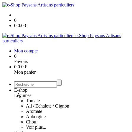
0
0
0.0
€
e-Shop Paysans Artisans
particuliers
Mon compte
0
Favoris
0
0.0
€
Mon panier
E-shop
Légumes
Tomate
Ail / Echalote / Oignon
Aromate
Aubergine
Chou
Voir plus...