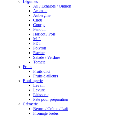
Légumes
Ail / Echalote / Oignon
Aromate
Aubergine
Chou
Courge
Fenouil
Haricot / Pois
Maïs
PDT
Poivron
Racine
Salade / Verdure
Tomate
Fruits
Fruits d'ici
Fruits d'ailleurs
Boulangerie
Levain
Levure
Pâtisserie
Pâte pour préparation
Crèmerie
Beurre / Crème / Lait
Fromage brebis