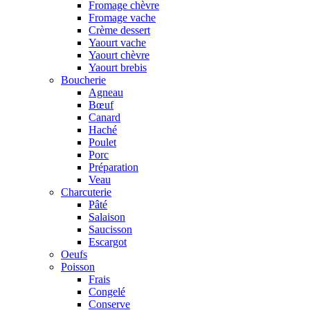
Fromage chèvre
Fromage vache
Crème dessert
Yaourt vache
Yaourt chèvre
Yaourt brebis
Boucherie
Agneau
Bœuf
Canard
Haché
Poulet
Porc
Préparation
Veau
Charcuterie
Pâté
Salaison
Saucisson
Escargot
Oeufs
Poisson
Frais
Congelé
Conserve