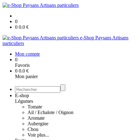
0
0
0.0
€
e-Shop Paysans Artisans
particuliers
Mon compte
0
Favoris
0
0.0
€
Mon panier
E-shop
Légumes
Tomate
Ail / Echalote / Oignon
Aromate
Aubergine
Chou
Voir plus...