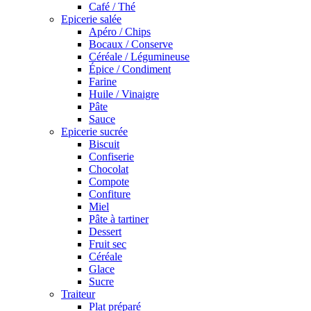
Café / Thé
Epicerie salée
Apéro / Chips
Bocaux / Conserve
Céréale / Légumineuse
Épice / Condiment
Farine
Huile / Vinaigre
Pâte
Sauce
Epicerie sucrée
Biscuit
Confiserie
Chocolat
Compote
Confiture
Miel
Pâte à tartiner
Dessert
Fruit sec
Céréale
Glace
Sucre
Traiteur
Plat préparé