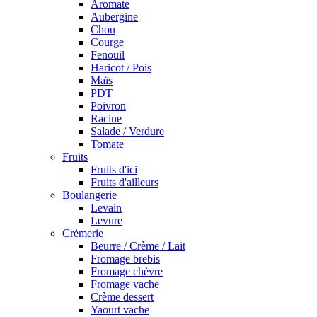
Aromate
Aubergine
Chou
Courge
Fenouil
Haricot / Pois
Maïs
PDT
Poivron
Racine
Salade / Verdure
Tomate
Fruits
Fruits d'ici
Fruits d'ailleurs
Boulangerie
Levain
Levure
Crèmerie
Beurre / Crème / Lait
Fromage brebis
Fromage chèvre
Fromage vache
Crème dessert
Yaourt vache