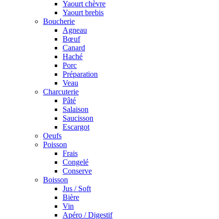
Yaourt chèvre
Yaourt brebis
Boucherie
Agneau
Bœuf
Canard
Haché
Porc
Préparation
Veau
Charcuterie
Pâté
Salaison
Saucisson
Escargot
Oeufs
Poisson
Frais
Congelé
Conserve
Boisson
Jus / Soft
Bière
Vin
Apéro / Digestif