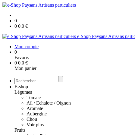
0
0
0.0
€
e-Shop Paysans Artisans partic
Mon compte
0
Favoris
0
0.0
€
Mon panier
E-shop
Légumes
Tomate
Ail / Echalote / Oignon
Aromate
Aubergine
Chou
Voir plus...
Fruits