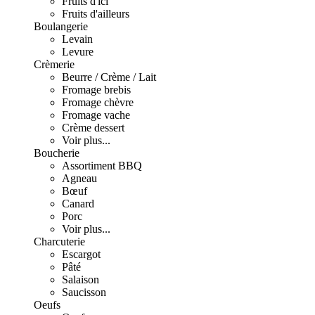
Fruits d'ici
Fruits d'ailleurs
Boulangerie
Levain
Levure
Crèmerie
Beurre / Crème / Lait
Fromage brebis
Fromage chèvre
Fromage vache
Crème dessert
Voir plus...
Boucherie
Assortiment BBQ
Agneau
Bœuf
Canard
Porc
Voir plus...
Charcuterie
Escargot
Pâté
Salaison
Saucisson
Oeufs