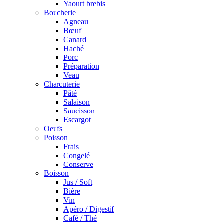
Yaourt brebis
Boucherie
Agneau
Bœuf
Canard
Haché
Porc
Préparation
Veau
Charcuterie
Pâté
Salaison
Saucisson
Escargot
Oeufs
Poisson
Frais
Congelé
Conserve
Boisson
Jus / Soft
Bière
Vin
Apéro / Digestif
Café / Thé