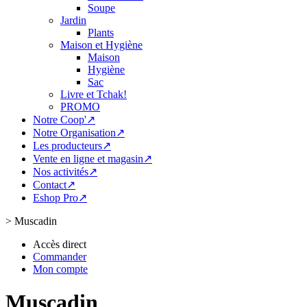
Soupe
Jardin
Plants
Maison et Hygiène
Maison
Hygiène
Sac
Livre et Tchak!
PROMO
Notre Coop'↗
Notre Organisation↗
Les producteurs↗
Vente en ligne et magasin↗
Nos activités↗
Contact↗
Eshop Pro↗
>
Muscadin
Accès direct
Commander
Mon compte
Muscadin