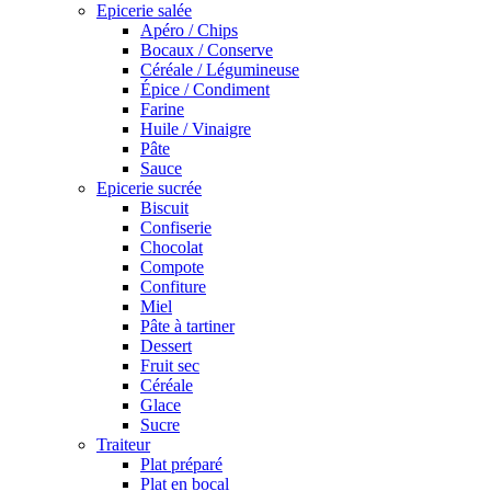
Epicerie salée
Apéro / Chips
Bocaux / Conserve
Céréale / Légumineuse
Épice / Condiment
Farine
Huile / Vinaigre
Pâte
Sauce
Epicerie sucrée
Biscuit
Confiserie
Chocolat
Compote
Confiture
Miel
Pâte à tartiner
Dessert
Fruit sec
Céréale
Glace
Sucre
Traiteur
Plat préparé
Plat en bocal