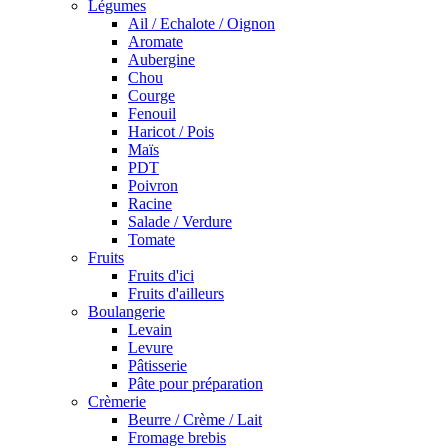
Légumes
Ail / Echalote / Oignon
Aromate
Aubergine
Chou
Courge
Fenouil
Haricot / Pois
Maïs
PDT
Poivron
Racine
Salade / Verdure
Tomate
Fruits
Fruits d'ici
Fruits d'ailleurs
Boulangerie
Levain
Levure
Pâtisserie
Pâte pour préparation
Crèmerie
Beurre / Crème / Lait
Fromage brebis