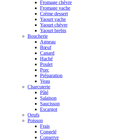
Fromage chèvre
Fromage vache
Crème dessert
Yaourt vache
Yaourt chèvre
Yaourt brebis
Boucherie
Agneau
Bœuf
Canard
Haché
Poulet
Porc
Préparation
Veau
Charcuterie
Pâté
Salaison
Saucisson
Escargot
Oeufs
Poisson
Frais
Congelé
Conserve