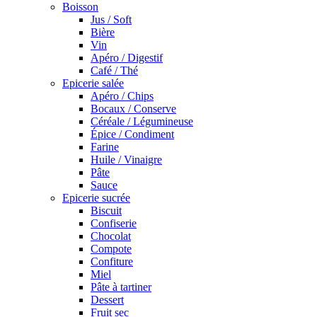
Boisson
Jus / Soft
Bière
Vin
Apéro / Digestif
Café / Thé
Epicerie salée
Apéro / Chips
Bocaux / Conserve
Céréale / Légumineuse
Épice / Condiment
Farine
Huile / Vinaigre
Pâte
Sauce
Epicerie sucrée
Biscuit
Confiserie
Chocolat
Compote
Confiture
Miel
Pâte à tartiner
Dessert
Fruit sec