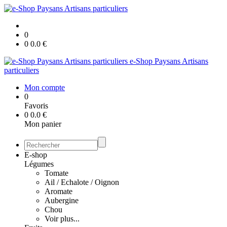
0
0
0.0
€
e-Shop Paysans Artisans
particuliers
Mon compte
0
Favoris
0
0.0
€
Mon panier
E-shop
Légumes
Tomate
Ail / Echalote / Oignon
Aromate
Aubergine
Chou
Voir plus...