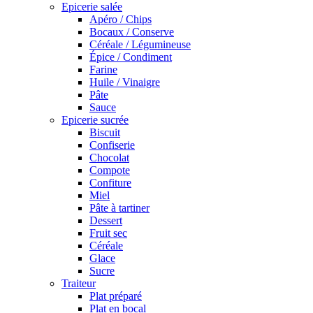
Epicerie salée
Apéro / Chips
Bocaux / Conserve
Céréale / Légumineuse
Épice / Condiment
Farine
Huile / Vinaigre
Pâte
Sauce
Epicerie sucrée
Biscuit
Confiserie
Chocolat
Compote
Confiture
Miel
Pâte à tartiner
Dessert
Fruit sec
Céréale
Glace
Sucre
Traiteur
Plat préparé
Plat en bocal