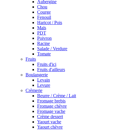
Aubergine
Chou
Courge
Fenouil
Haricot / Pois
Maïs
PDT
Poivron
Racine
Salade / Verdure
Tomate
Fruits
Fruits d'ici
Fruits d'ailleurs
Boulangerie
Levain
Levure
Crèmerie
Beurre / Crème / Lait
Fromage brebis
Fromage chèvre
Fromage vache
Crème dessert
Yaourt vache
Yaourt chèvre