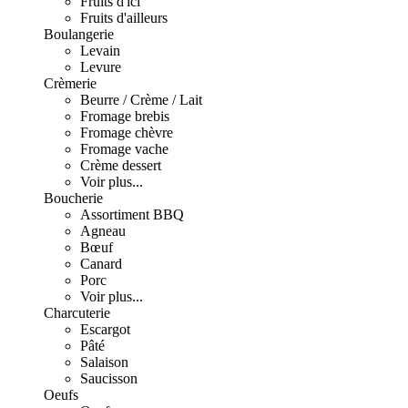
Fruits d'ici
Fruits d'ailleurs
Boulangerie
Levain
Levure
Crèmerie
Beurre / Crème / Lait
Fromage brebis
Fromage chèvre
Fromage vache
Crème dessert
Voir plus...
Boucherie
Assortiment BBQ
Agneau
Bœuf
Canard
Porc
Voir plus...
Charcuterie
Escargot
Pâté
Salaison
Saucisson
Oeufs