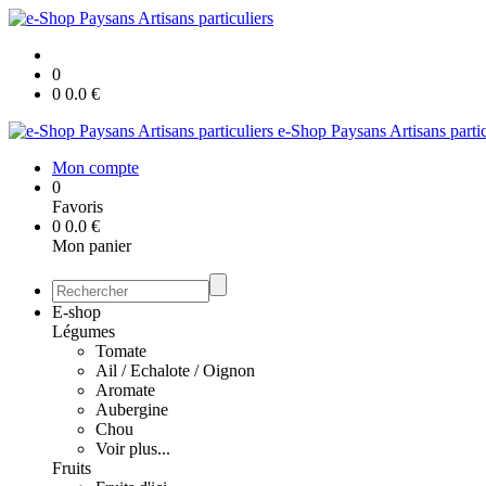
0
0
0.0
€
e-Shop Paysans Artisans partic
Mon compte
0
Favoris
0
0.0
€
Mon panier
E-shop
Légumes
Tomate
Ail / Echalote / Oignon
Aromate
Aubergine
Chou
Voir plus...
Fruits