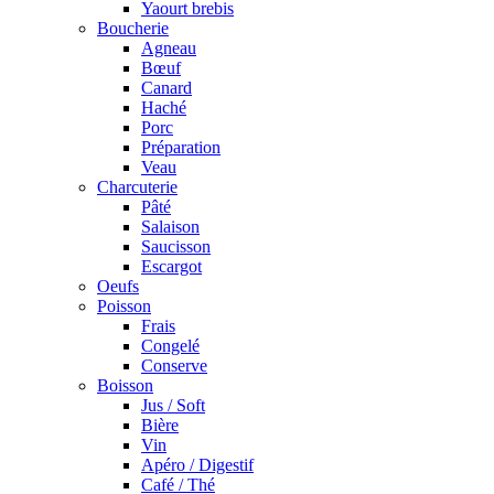
Yaourt brebis
Boucherie
Agneau
Bœuf
Canard
Haché
Porc
Préparation
Veau
Charcuterie
Pâté
Salaison
Saucisson
Escargot
Oeufs
Poisson
Frais
Congelé
Conserve
Boisson
Jus / Soft
Bière
Vin
Apéro / Digestif
Café / Thé