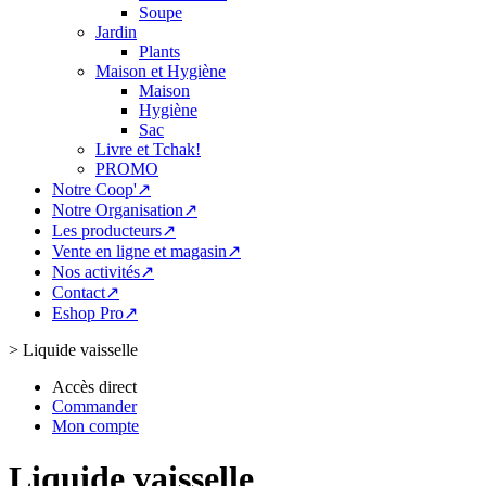
Soupe
Jardin
Plants
Maison et Hygiène
Maison
Hygiène
Sac
Livre et Tchak!
PROMO
Notre Coop'↗
Notre Organisation↗
Les producteurs↗
Vente en ligne et magasin↗
Nos activités↗
Contact↗
Eshop Pro↗
>
Liquide vaisselle
Accès direct
Commander
Mon compte
Liquide vaisselle