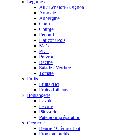
Légumes
Ail / Echalote / Oignon
Aromate
Aubergine
Chou
Courge
Fenouil
Haricot / Pois
Maïs
PDT
Poivron
Racine
Salade / Verdure
Tomate
Fruits
Fruits d'ici
Fruits d'ailleurs
Boulangerie
Levain
Levure
Pâtisserie
Pâte pour préparation
Crèmerie
Beurre / Crème / Lait
Fromage brebis