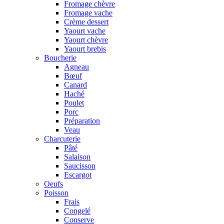
Fromage chèvre
Fromage vache
Crème dessert
Yaourt vache
Yaourt chèvre
Yaourt brebis
Boucherie
Agneau
Bœuf
Canard
Haché
Poulet
Porc
Préparation
Veau
Charcuterie
Pâté
Salaison
Saucisson
Escargot
Oeufs
Poisson
Frais
Congelé
Conserve