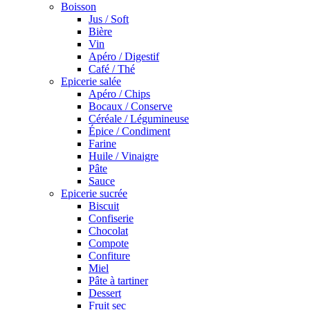
Boisson
Jus / Soft
Bière
Vin
Apéro / Digestif
Café / Thé
Epicerie salée
Apéro / Chips
Bocaux / Conserve
Céréale / Légumineuse
Épice / Condiment
Farine
Huile / Vinaigre
Pâte
Sauce
Epicerie sucrée
Biscuit
Confiserie
Chocolat
Compote
Confiture
Miel
Pâte à tartiner
Dessert
Fruit sec