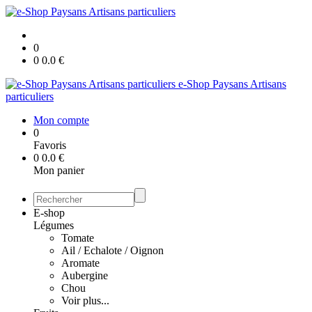
0
0
0.0
€
e-Shop Paysans Artisans
particuliers
Mon compte
0
Favoris
0
0.0
€
Mon panier
E-shop
Légumes
Tomate
Ail / Echalote / Oignon
Aromate
Aubergine
Chou
Voir plus...