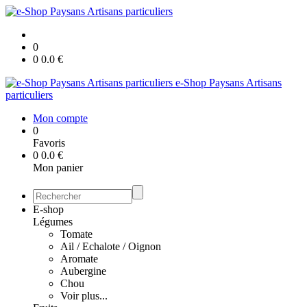
0
0
0.0
€
e-Shop Paysans Artisans
particuliers
Mon compte
0
Favoris
0
0.0
€
Mon panier
E-shop
Légumes
Tomate
Ail / Echalote / Oignon
Aromate
Aubergine
Chou
Voir plus...