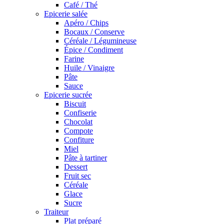
Café / Thé
Epicerie salée
Apéro / Chips
Bocaux / Conserve
Céréale / Légumineuse
Épice / Condiment
Farine
Huile / Vinaigre
Pâte
Sauce
Epicerie sucrée
Biscuit
Confiserie
Chocolat
Compote
Confiture
Miel
Pâte à tartiner
Dessert
Fruit sec
Céréale
Glace
Sucre
Traiteur
Plat préparé