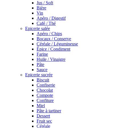
Jus / Soft
Bière
Vin
Apéro / Digestif
Café / Thé
Epicerie salée
Apéro / Chips
Bocaux / Conserve
Céréale / Légumineuse
Épice / Condiment
Farine
Huile / Vinaigre
Pâte
Sauce
Epicerie sucrée
Biscuit
Confiserie
Chocolat
Compote
Confiture
Miel
Pâte à tartiner
Dessert
Fruit sec
Céréale