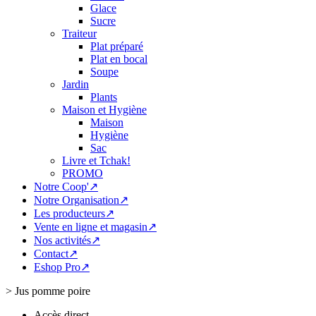
Glace
Sucre
Traiteur
Plat préparé
Plat en bocal
Soupe
Jardin
Plants
Maison et Hygiène
Maison
Hygiène
Sac
Livre et Tchak!
PROMO
Notre Coop'↗
Notre Organisation↗
Les producteurs↗
Vente en ligne et magasin↗
Nos activités↗
Contact↗
Eshop Pro↗
>
Jus pomme poire
Accès direct