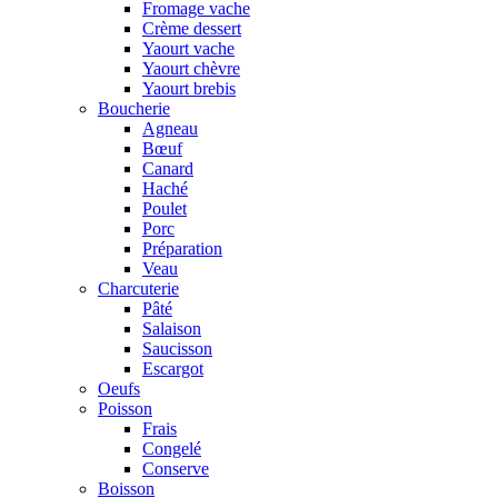
Fromage vache
Crème dessert
Yaourt vache
Yaourt chèvre
Yaourt brebis
Boucherie
Agneau
Bœuf
Canard
Haché
Poulet
Porc
Préparation
Veau
Charcuterie
Pâté
Salaison
Saucisson
Escargot
Oeufs
Poisson
Frais
Congelé
Conserve
Boisson