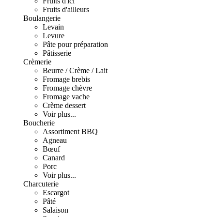
Fruits d'ici
Fruits d'ailleurs
Boulangerie
Levain
Levure
Pâte pour préparation
Pâtisserie
Crèmerie
Beurre / Crème / Lait
Fromage brebis
Fromage chèvre
Fromage vache
Crème dessert
Voir plus...
Boucherie
Assortiment BBQ
Agneau
Bœuf
Canard
Porc
Voir plus...
Charcuterie
Escargot
Pâté
Salaison