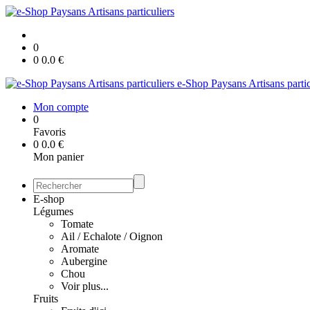
0
0
0.0
€
e-Shop Paysans Artisans partic
Mon compte
0
Favoris
0
0.0
€
Mon panier
E-shop
Légumes
Tomate
Ail / Echalote / Oignon
Aromate
Aubergine
Chou
Voir plus...
Fruits