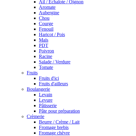
Ail / Echalote / Oignon
Aromate
Aubergine
Chou
Courge
Fenouil
Haricot / Pois
Maïs
PDT
Poivron
Racine
Salade / Verdure
Tomate
Fruits
Fruits d'ici
Fruits d'ailleurs
Boulangerie
Levain
Levure
Pâtisserie
Pâte pour préparation
Crèmerie
Beurre / Crème / Lait
Fromage brebis
Fromage chèvre