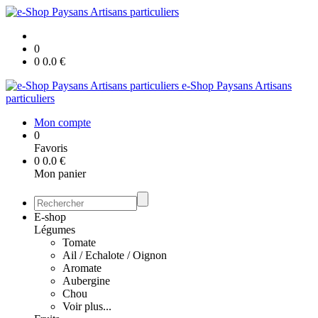
0
0
0.0
€
e-Shop Paysans Artisans
particuliers
Mon compte
0
Favoris
0
0.0
€
Mon panier
E-shop
Légumes
Tomate
Ail / Echalote / Oignon
Aromate
Aubergine
Chou
Voir plus...