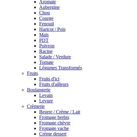
Aromate
Aubergine
Chou
Courge
Fenouil
Haricot / Pois
Maïs
PDT
Poivron
Racine
Salade / Verdure
Tomate
Légumes Transformés
Fruits
Fruits d'ici
Fruits d'ailleurs
Boulangerie
Levain
Levure
Crèmerie
Beurre / Crème / Lait
Fromage brebis
Fromage chèvre
Fromage vache
Crème dessert