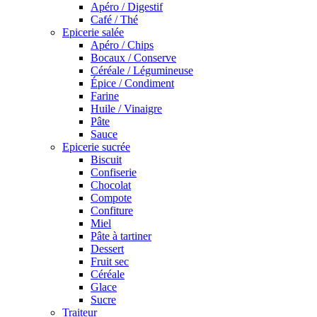
Apéro / Digestif
Café / Thé
Epicerie salée
Apéro / Chips
Bocaux / Conserve
Céréale / Légumineuse
Épice / Condiment
Farine
Huile / Vinaigre
Pâte
Sauce
Epicerie sucrée
Biscuit
Confiserie
Chocolat
Compote
Confiture
Miel
Pâte à tartiner
Dessert
Fruit sec
Céréale
Glace
Sucre
Traiteur