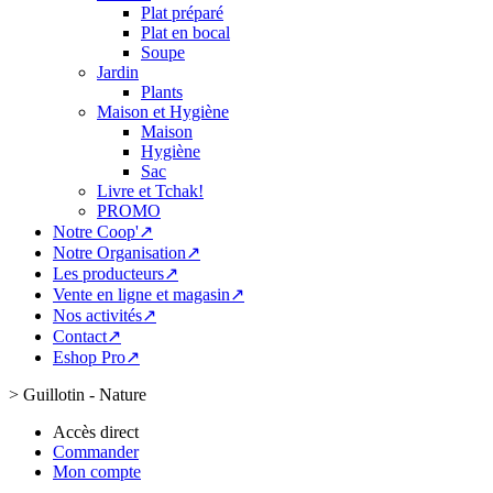
Plat préparé
Plat en bocal
Soupe
Jardin
Plants
Maison et Hygiène
Maison
Hygiène
Sac
Livre et Tchak!
PROMO
Notre Coop'↗
Notre Organisation↗
Les producteurs↗
Vente en ligne et magasin↗
Nos activités↗
Contact↗
Eshop Pro↗
>
Guillotin - Nature
Accès direct
Commander
Mon compte