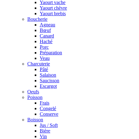
Yaourt vache
Yaourt chèvre
Yaourt brebis
Boucherie
Agneau
Bœuf
Canard
Haché
Porc
Préparation
Veau
Charcuterie
Pâté
Salaison
Saucisson
Escargot
Oeufs
Poisson
Frais
Congelé
Conserve
Boisson
Jus / Soft
Bière
Vin