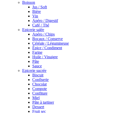
Boisson
Jus / Soft
Bière
Vin
Apéro / Digestif
Café / Thé
Epicerie salée
Apéro / Chips
Bocaux / Conserve
Céréale / Légumineuse
Épice / Condiment
Farine
Huile / Vinaigre
Pâte
Sauce
Epicerie sucrée
Biscuit
Confiserie
Chocolat
Compote
Confiture
Miel
Pâte à tartiner
Dessert
Fruit sec