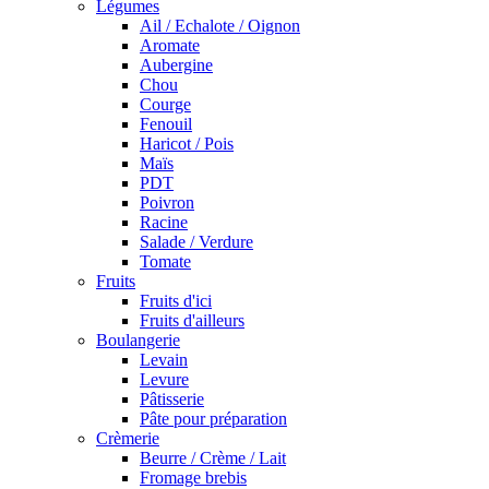
Légumes
Ail / Echalote / Oignon
Aromate
Aubergine
Chou
Courge
Fenouil
Haricot / Pois
Maïs
PDT
Poivron
Racine
Salade / Verdure
Tomate
Fruits
Fruits d'ici
Fruits d'ailleurs
Boulangerie
Levain
Levure
Pâtisserie
Pâte pour préparation
Crèmerie
Beurre / Crème / Lait
Fromage brebis