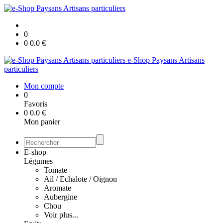
0
0
0.0
€
e-Shop Paysans Artisans
particuliers
Mon compte
0
Favoris
0
0.0
€
Mon panier
E-shop
Légumes
Tomate
Ail / Echalote / Oignon
Aromate
Aubergine
Chou
Voir plus...