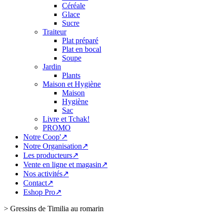
Céréale
Glace
Sucre
Traiteur
Plat préparé
Plat en bocal
Soupe
Jardin
Plants
Maison et Hygiène
Maison
Hygiène
Sac
Livre et Tchak!
PROMO
Notre Coop'↗
Notre Organisation↗
Les producteurs↗
Vente en ligne et magasin↗
Nos activités↗
Contact↗
Eshop Pro↗
>
Gressins de Timilia au romarin