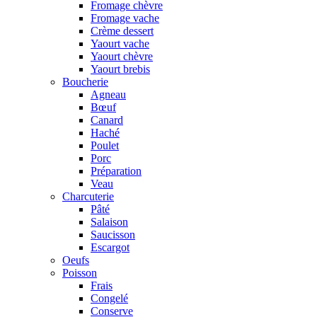
Fromage chèvre
Fromage vache
Crème dessert
Yaourt vache
Yaourt chèvre
Yaourt brebis
Boucherie
Agneau
Bœuf
Canard
Haché
Poulet
Porc
Préparation
Veau
Charcuterie
Pâté
Salaison
Saucisson
Escargot
Oeufs
Poisson
Frais
Congelé
Conserve