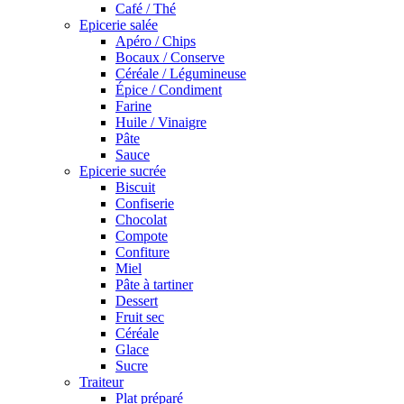
Café / Thé
Epicerie salée
Apéro / Chips
Bocaux / Conserve
Céréale / Légumineuse
Épice / Condiment
Farine
Huile / Vinaigre
Pâte
Sauce
Epicerie sucrée
Biscuit
Confiserie
Chocolat
Compote
Confiture
Miel
Pâte à tartiner
Dessert
Fruit sec
Céréale
Glace
Sucre
Traiteur
Plat préparé