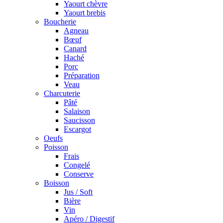
Yaourt chèvre
Yaourt brebis
Boucherie
Agneau
Bœuf
Canard
Haché
Porc
Préparation
Veau
Charcuterie
Pâté
Salaison
Saucisson
Escargot
Oeufs
Poisson
Frais
Congelé
Conserve
Boisson
Jus / Soft
Bière
Vin
Apéro / Digestif