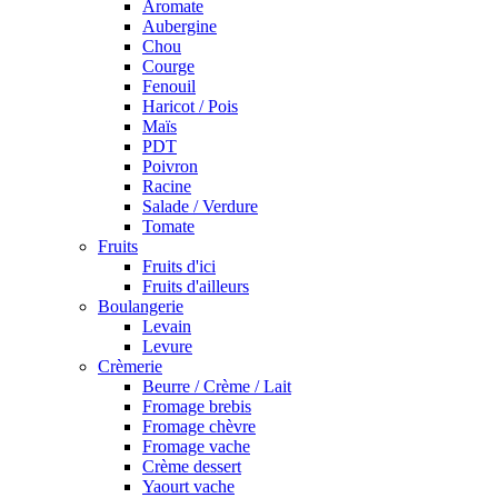
Aromate
Aubergine
Chou
Courge
Fenouil
Haricot / Pois
Maïs
PDT
Poivron
Racine
Salade / Verdure
Tomate
Fruits
Fruits d'ici
Fruits d'ailleurs
Boulangerie
Levain
Levure
Crèmerie
Beurre / Crème / Lait
Fromage brebis
Fromage chèvre
Fromage vache
Crème dessert
Yaourt vache