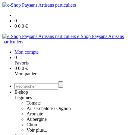
0
0
0.0
€
e-Shop Paysans Artisans
particuliers
Mon compte
0
Favoris
0
0.0
€
Mon panier
E-shop
Légumes
Tomate
Ail / Echalote / Oignon
Aromate
Aubergine
Chou
Voir plus...