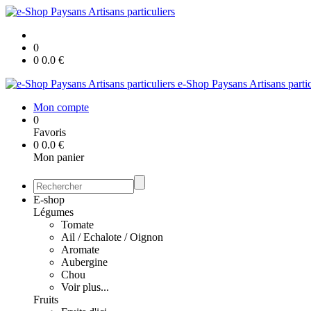
0
0
0.0
€
e-Shop Paysans Artisans partic
Mon compte
0
Favoris
0
0.0
€
Mon panier
E-shop
Légumes
Tomate
Ail / Echalote / Oignon
Aromate
Aubergine
Chou
Voir plus...
Fruits