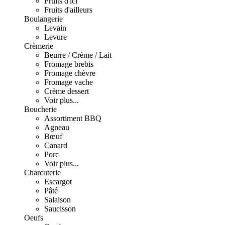
Fruits d'ici
Fruits d'ailleurs
Boulangerie
Levain
Levure
Crèmerie
Beurre / Crème / Lait
Fromage brebis
Fromage chèvre
Fromage vache
Crème dessert
Voir plus...
Boucherie
Assortiment BBQ
Agneau
Bœuf
Canard
Porc
Voir plus...
Charcuterie
Escargot
Pâté
Salaison
Saucisson
Oeufs