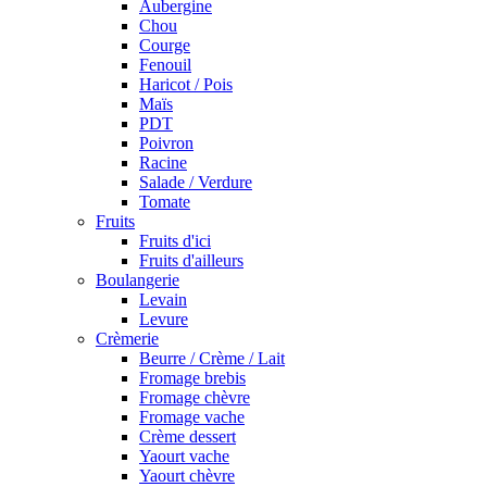
Aubergine
Chou
Courge
Fenouil
Haricot / Pois
Maïs
PDT
Poivron
Racine
Salade / Verdure
Tomate
Fruits
Fruits d'ici
Fruits d'ailleurs
Boulangerie
Levain
Levure
Crèmerie
Beurre / Crème / Lait
Fromage brebis
Fromage chèvre
Fromage vache
Crème dessert
Yaourt vache
Yaourt chèvre