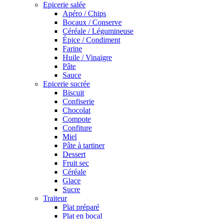
Epicerie salée
Apéro / Chips
Bocaux / Conserve
Céréale / Légumineuse
Épice / Condiment
Farine
Huile / Vinaigre
Pâte
Sauce
Epicerie sucrée
Biscuit
Confiserie
Chocolat
Compote
Confiture
Miel
Pâte à tartiner
Dessert
Fruit sec
Céréale
Glace
Sucre
Traiteur
Plat préparé
Plat en bocal