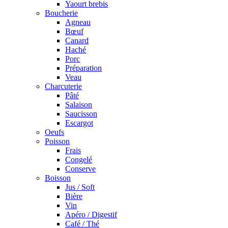
Yaourt brebis
Boucherie
Agneau
Bœuf
Canard
Haché
Porc
Préparation
Veau
Charcuterie
Pâté
Salaison
Saucisson
Escargot
Oeufs
Poisson
Frais
Congelé
Conserve
Boisson
Jus / Soft
Bière
Vin
Apéro / Digestif
Café / Thé