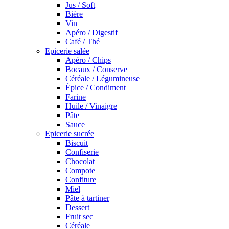
Jus / Soft
Bière
Vin
Apéro / Digestif
Café / Thé
Epicerie salée
Apéro / Chips
Bocaux / Conserve
Céréale / Légumineuse
Épice / Condiment
Farine
Huile / Vinaigre
Pâte
Sauce
Epicerie sucrée
Biscuit
Confiserie
Chocolat
Compote
Confiture
Miel
Pâte à tartiner
Dessert
Fruit sec
Céréale