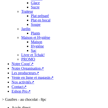
Glace
Sucre
Traiteur
Plat préparé
Plat en bocal
Soupe
Jardin
Plants
Maison et Hygiène
Maison
Hygiène
Sac
Livre et Tchak!
PROMO
Notre Coop'↗
Notre Organisation↗
Les producteurs↗
Vente en ligne et magasin↗
Nos activités↗
Contact↗
Eshop Pro↗
>
Gaufres - au chocolat - 8pc
Accès direct