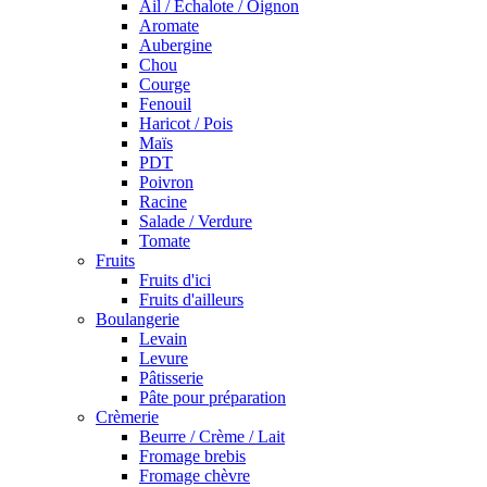
Ail / Echalote / Oignon
Aromate
Aubergine
Chou
Courge
Fenouil
Haricot / Pois
Maïs
PDT
Poivron
Racine
Salade / Verdure
Tomate
Fruits
Fruits d'ici
Fruits d'ailleurs
Boulangerie
Levain
Levure
Pâtisserie
Pâte pour préparation
Crèmerie
Beurre / Crème / Lait
Fromage brebis
Fromage chèvre