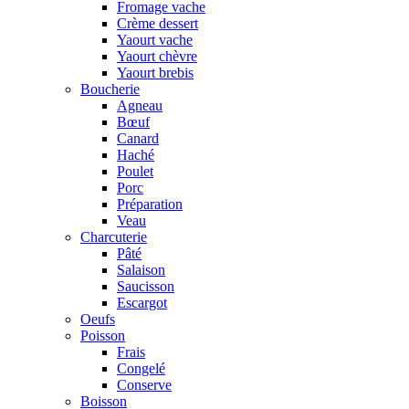
Fromage vache
Crème dessert
Yaourt vache
Yaourt chèvre
Yaourt brebis
Boucherie
Agneau
Bœuf
Canard
Haché
Poulet
Porc
Préparation
Veau
Charcuterie
Pâté
Salaison
Saucisson
Escargot
Oeufs
Poisson
Frais
Congelé
Conserve
Boisson