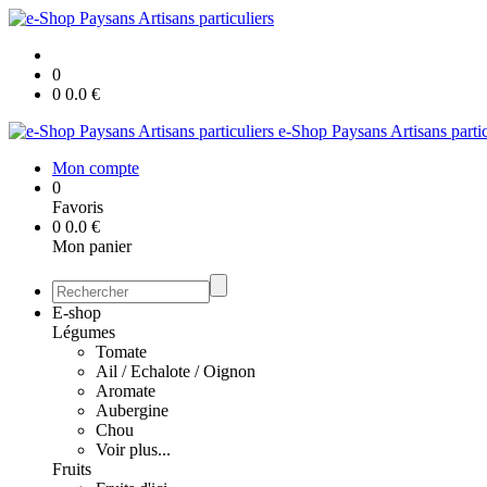
0
0
0.0
€
e-Shop Paysans Artisans partic
Mon compte
0
Favoris
0
0.0
€
Mon panier
E-shop
Légumes
Tomate
Ail / Echalote / Oignon
Aromate
Aubergine
Chou
Voir plus...
Fruits