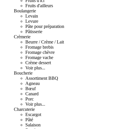
Fruits d'ici
Fruits d'ailleurs
Boulangerie
Levain
Levure
Pâte pour préparation
Pâtisserie
Crèmerie
Beurre / Crème / Lait
Fromage brebis
Fromage chèvre
Fromage vache
Crème dessert
Voir plus...
Boucherie
Assortiment BBQ
Agneau
Bœuf
Canard
Porc
Voir plus...
Charcuterie
Escargot
Pâté
Salaison