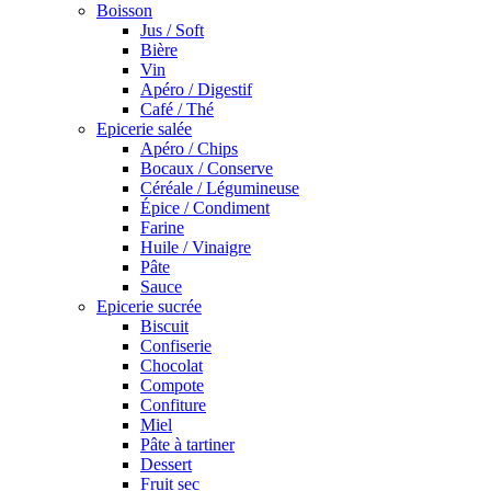
Boisson
Jus / Soft
Bière
Vin
Apéro / Digestif
Café / Thé
Epicerie salée
Apéro / Chips
Bocaux / Conserve
Céréale / Légumineuse
Épice / Condiment
Farine
Huile / Vinaigre
Pâte
Sauce
Epicerie sucrée
Biscuit
Confiserie
Chocolat
Compote
Confiture
Miel
Pâte à tartiner
Dessert
Fruit sec