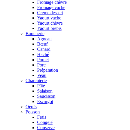
Fromage chèvre
Fromage vache
Crème dessert
Yaourt vache
Yaourt chèvre
Yaourt brebis
Boucherie
Agneau
Bœuf
Canard
Haché
Poulet
Porc
Préparation
Veau
Charcuterie
Pâté
Salaison
Saucisson
Escargot
Oeufs
Poisson
Frais
Congelé
Conserve