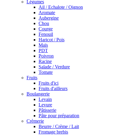
Légumes
Ail / Echalote / Oignon
Aromate
Aubergine
Chou
Courge
Fenouil
Haricot / Pois
Maïs
PDT
Poivron
Racine
Salade / Verdure
Tomate
Fruits
Fruits d'ici
Fruits d'ailleurs
Boulangerie
Levain
Levure
Pâtisserie
Pâte pour préparation
Crèmerie
Beurre / Crème / Lait
Fromage brebis