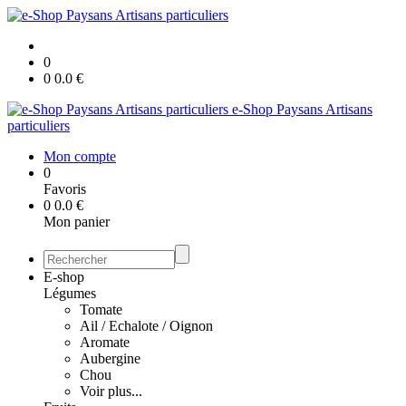
0
0
0.0
€
e-Shop Paysans Artisans
particuliers
Mon compte
0
Favoris
0
0.0
€
Mon panier
E-shop
Légumes
Tomate
Ail / Echalote / Oignon
Aromate
Aubergine
Chou
Voir plus...