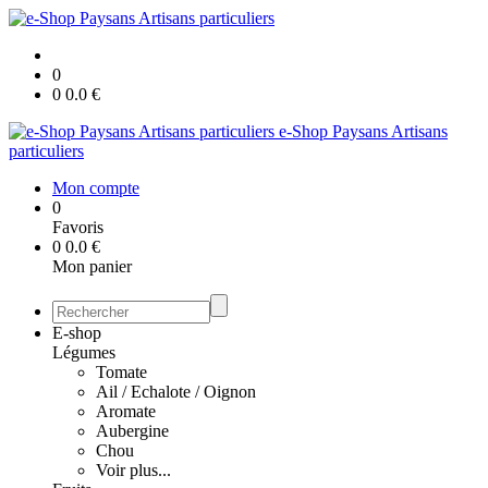
0
0
0.0
€
e-Shop Paysans Artisans
particuliers
Mon compte
0
Favoris
0
0.0
€
Mon panier
E-shop
Légumes
Tomate
Ail / Echalote / Oignon
Aromate
Aubergine
Chou
Voir plus...