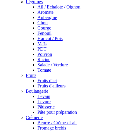
Légumes
Ail / Echalote / Oignon
Aromate
Aubergine
Chou
Courge
Fenouil
Haricot / Pois
Maïs
PDT
Poivron
Racine
Salade / Verdure
Tomate
Fruits
Fruits d'ici
Fruits d'ailleurs
Boulangerie
Levain
Levure
Pâtisserie
Pâte pour préparation
Crèmerie
Beurre / Crème / Lait
Fromage brebis