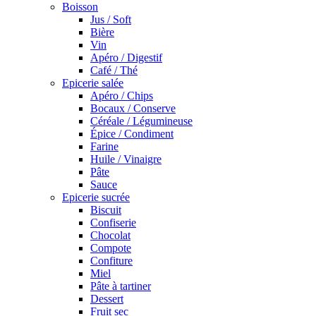
Boisson
Jus / Soft
Bière
Vin
Apéro / Digestif
Café / Thé
Epicerie salée
Apéro / Chips
Bocaux / Conserve
Céréale / Légumineuse
Épice / Condiment
Farine
Huile / Vinaigre
Pâte
Sauce
Epicerie sucrée
Biscuit
Confiserie
Chocolat
Compote
Confiture
Miel
Pâte à tartiner
Dessert
Fruit sec