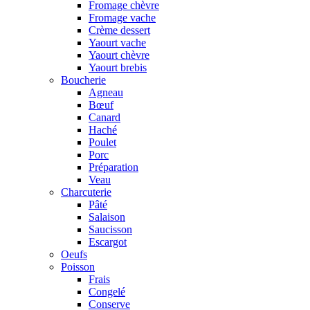
Fromage chèvre
Fromage vache
Crème dessert
Yaourt vache
Yaourt chèvre
Yaourt brebis
Boucherie
Agneau
Bœuf
Canard
Haché
Poulet
Porc
Préparation
Veau
Charcuterie
Pâté
Salaison
Saucisson
Escargot
Oeufs
Poisson
Frais
Congelé
Conserve