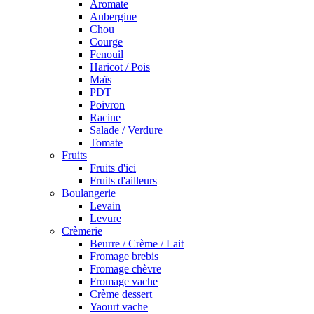
Aromate
Aubergine
Chou
Courge
Fenouil
Haricot / Pois
Maïs
PDT
Poivron
Racine
Salade / Verdure
Tomate
Fruits
Fruits d'ici
Fruits d'ailleurs
Boulangerie
Levain
Levure
Crèmerie
Beurre / Crème / Lait
Fromage brebis
Fromage chèvre
Fromage vache
Crème dessert
Yaourt vache