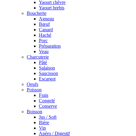
Yaourt chèvre
Yaourt brebis
Boucherie
Agneau
Bœuf
Canard
Haché
Porc
Préparation
Veau
Charcuterie
Pâté
Salaison
Saucisson
Escargot
Oeufs
Poisson
Frais
Congelé
Conserve
Boisson
Jus / Soft
Bière
Vin
Apéro / Digestif