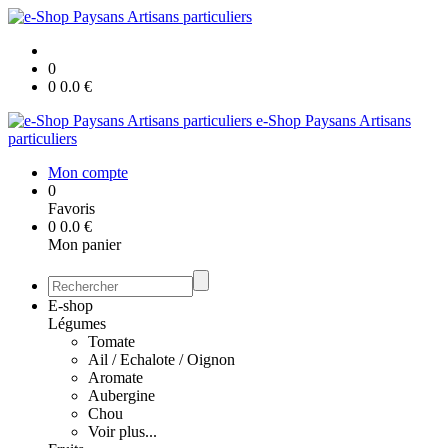
0
0
0.0
€
e-Shop Paysans Artisans
particuliers
Mon compte
0
Favoris
0
0.0
€
Mon panier
E-shop
Légumes
Tomate
Ail / Echalote / Oignon
Aromate
Aubergine
Chou
Voir plus...