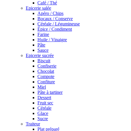
Café / Thé
Epicerie salée
Apéro / Chips
Bocaux / Conserve
Céréale / Légumineuse
Épice / Condiment
Farine
Huile / Vinaigre
Pâte
Sauce
Epicerie sucrée
Biscuit
Confiserie
Chocolat
Compote
Confiture
Miel
Pâte à tartiner
Dessert
Fruit sec
Céréale
Glace
Sucre
Traiteur
Plat préparé