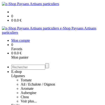
0
0
0.0
€
e-Shop Paysans Artisans
particuliers
Mon compte
0
Favoris
0
0.0
€
Mon panier
E-shop
Légumes
Tomate
Ail / Echalote / Oignon
Aromate
Aubergine
Chou
Voir plus...