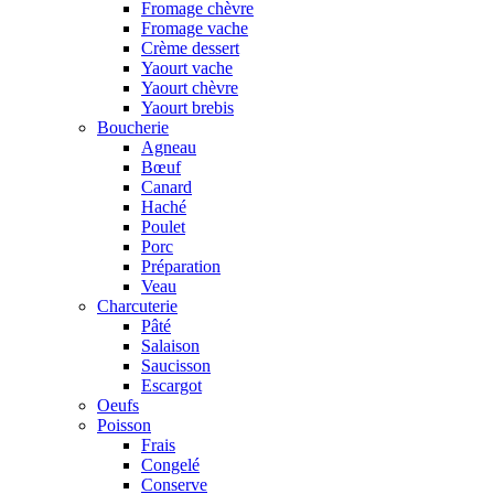
Fromage chèvre
Fromage vache
Crème dessert
Yaourt vache
Yaourt chèvre
Yaourt brebis
Boucherie
Agneau
Bœuf
Canard
Haché
Poulet
Porc
Préparation
Veau
Charcuterie
Pâté
Salaison
Saucisson
Escargot
Oeufs
Poisson
Frais
Congelé
Conserve