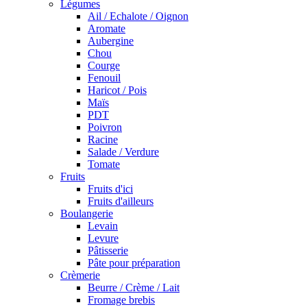
Légumes
Ail / Echalote / Oignon
Aromate
Aubergine
Chou
Courge
Fenouil
Haricot / Pois
Maïs
PDT
Poivron
Racine
Salade / Verdure
Tomate
Fruits
Fruits d'ici
Fruits d'ailleurs
Boulangerie
Levain
Levure
Pâtisserie
Pâte pour préparation
Crèmerie
Beurre / Crème / Lait
Fromage brebis