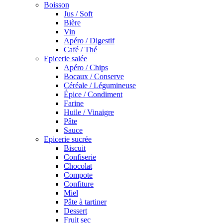
Boisson
Jus / Soft
Bière
Vin
Apéro / Digestif
Café / Thé
Epicerie salée
Apéro / Chips
Bocaux / Conserve
Céréale / Légumineuse
Épice / Condiment
Farine
Huile / Vinaigre
Pâte
Sauce
Epicerie sucrée
Biscuit
Confiserie
Chocolat
Compote
Confiture
Miel
Pâte à tartiner
Dessert
Fruit sec