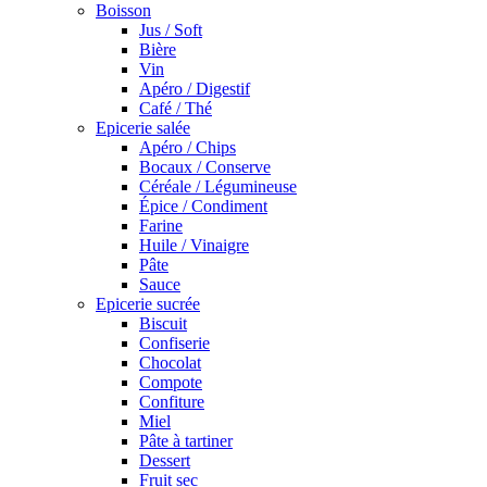
Boisson
Jus / Soft
Bière
Vin
Apéro / Digestif
Café / Thé
Epicerie salée
Apéro / Chips
Bocaux / Conserve
Céréale / Légumineuse
Épice / Condiment
Farine
Huile / Vinaigre
Pâte
Sauce
Epicerie sucrée
Biscuit
Confiserie
Chocolat
Compote
Confiture
Miel
Pâte à tartiner
Dessert
Fruit sec