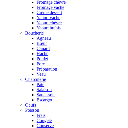
Fromage chèvre
Fromage vache
Crème dessert
Yaourt vache
Yaourt chèvre
Yaourt brebis
Boucherie
Agneau
Bœuf
Canard
Haché
Poulet
Porc
Préparation
Veau
Charcuterie
Pâté
Salaison
Saucisson
Escargot
Oeufs
Poisson
Frais
Congelé
Conserve