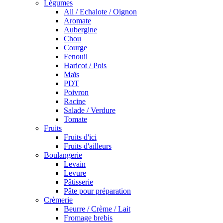
Légumes
Ail / Echalote / Oignon
Aromate
Aubergine
Chou
Courge
Fenouil
Haricot / Pois
Maïs
PDT
Poivron
Racine
Salade / Verdure
Tomate
Fruits
Fruits d'ici
Fruits d'ailleurs
Boulangerie
Levain
Levure
Pâtisserie
Pâte pour préparation
Crèmerie
Beurre / Crème / Lait
Fromage brebis