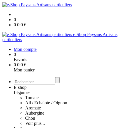
0
0
0.0
€
e-Shop Paysans Artisans
particuliers
Mon compte
0
Favoris
0
0.0
€
Mon panier
E-shop
Légumes
Tomate
Ail / Echalote / Oignon
Aromate
Aubergine
Chou
Voir plus...