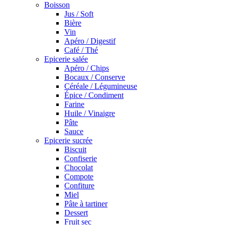
Boisson
Jus / Soft
Bière
Vin
Apéro / Digestif
Café / Thé
Epicerie salée
Apéro / Chips
Bocaux / Conserve
Céréale / Légumineuse
Épice / Condiment
Farine
Huile / Vinaigre
Pâte
Sauce
Epicerie sucrée
Biscuit
Confiserie
Chocolat
Compote
Confiture
Miel
Pâte à tartiner
Dessert
Fruit sec