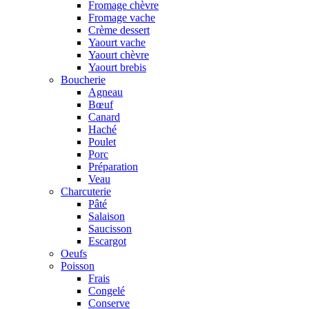
Fromage chèvre
Fromage vache
Crème dessert
Yaourt vache
Yaourt chèvre
Yaourt brebis
Boucherie
Agneau
Bœuf
Canard
Haché
Poulet
Porc
Préparation
Veau
Charcuterie
Pâté
Salaison
Saucisson
Escargot
Oeufs
Poisson
Frais
Congelé
Conserve