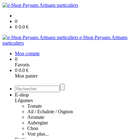
0
0
0.0
€
e-Shop Paysans Artisans
particuliers
Mon compte
0
Favoris
0
0.0
€
Mon panier
E-shop
Légumes
Tomate
Ail / Echalote / Oignon
Aromate
Aubergine
Chou
Voir plus...