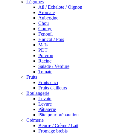
Légumes
Ail / Echalote / Oignon
Aromate
Aubergine
Chou
Courge
Fenouil
Haricot / Pois
Maïs
PDT
Poivron
Racine
Salade / Verdure
Tomate
Fruits
Fruits d'ici
Fruits d'ailleurs
Boulangerie
Levain
Levure
Pâtisserie
Pâte pour préparation
Crèmerie
Beurre / Crème / Lait
Fromage brebis