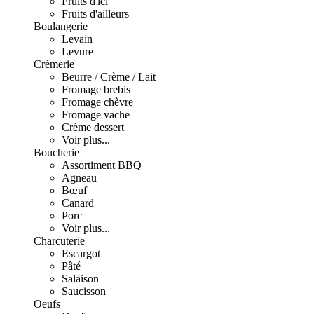
Fruits d'ici
Fruits d'ailleurs
Boulangerie
Levain
Levure
Crèmerie
Beurre / Crème / Lait
Fromage brebis
Fromage chèvre
Fromage vache
Crème dessert
Voir plus...
Boucherie
Assortiment BBQ
Agneau
Bœuf
Canard
Porc
Voir plus...
Charcuterie
Escargot
Pâté
Salaison
Saucisson
Oeufs