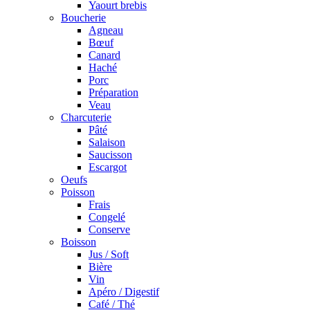
Yaourt brebis
Boucherie
Agneau
Bœuf
Canard
Haché
Porc
Préparation
Veau
Charcuterie
Pâté
Salaison
Saucisson
Escargot
Oeufs
Poisson
Frais
Congelé
Conserve
Boisson
Jus / Soft
Bière
Vin
Apéro / Digestif
Café / Thé