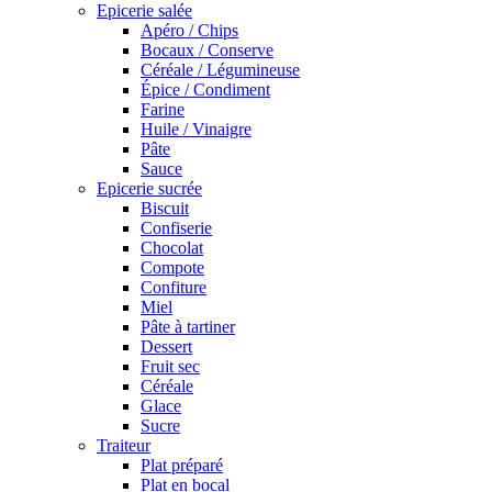
Epicerie salée
Apéro / Chips
Bocaux / Conserve
Céréale / Légumineuse
Épice / Condiment
Farine
Huile / Vinaigre
Pâte
Sauce
Epicerie sucrée
Biscuit
Confiserie
Chocolat
Compote
Confiture
Miel
Pâte à tartiner
Dessert
Fruit sec
Céréale
Glace
Sucre
Traiteur
Plat préparé
Plat en bocal