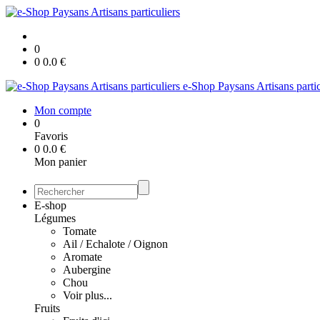
0
0
0.0
€
e-Shop Paysans Artisans partic
Mon compte
0
Favoris
0
0.0
€
Mon panier
E-shop
Légumes
Tomate
Ail / Echalote / Oignon
Aromate
Aubergine
Chou
Voir plus...
Fruits