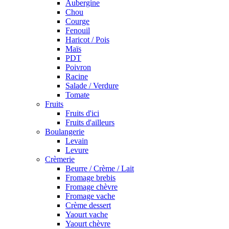
Aubergine
Chou
Courge
Fenouil
Haricot / Pois
Maïs
PDT
Poivron
Racine
Salade / Verdure
Tomate
Fruits
Fruits d'ici
Fruits d'ailleurs
Boulangerie
Levain
Levure
Crèmerie
Beurre / Crème / Lait
Fromage brebis
Fromage chèvre
Fromage vache
Crème dessert
Yaourt vache
Yaourt chèvre