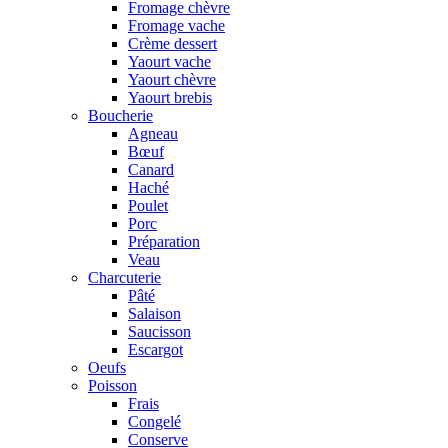
Fromage chèvre
Fromage vache
Crème dessert
Yaourt vache
Yaourt chèvre
Yaourt brebis
Boucherie
Agneau
Bœuf
Canard
Haché
Poulet
Porc
Préparation
Veau
Charcuterie
Pâté
Salaison
Saucisson
Escargot
Oeufs
Poisson
Frais
Congelé
Conserve