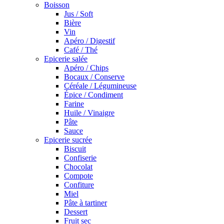
Boisson
Jus / Soft
Bière
Vin
Apéro / Digestif
Café / Thé
Epicerie salée
Apéro / Chips
Bocaux / Conserve
Céréale / Légumineuse
Épice / Condiment
Farine
Huile / Vinaigre
Pâte
Sauce
Epicerie sucrée
Biscuit
Confiserie
Chocolat
Compote
Confiture
Miel
Pâte à tartiner
Dessert
Fruit sec