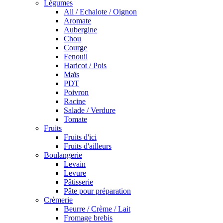
Légumes
Ail / Echalote / Oignon
Aromate
Aubergine
Chou
Courge
Fenouil
Haricot / Pois
Maïs
PDT
Poivron
Racine
Salade / Verdure
Tomate
Fruits
Fruits d'ici
Fruits d'ailleurs
Boulangerie
Levain
Levure
Pâtisserie
Pâte pour préparation
Crèmerie
Beurre / Crème / Lait
Fromage brebis