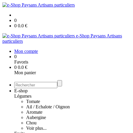
0
0
0.0
€
e-Shop Paysans Artisans
particuliers
Mon compte
0
Favoris
0
0.0
€
Mon panier
E-shop
Légumes
Tomate
Ail / Echalote / Oignon
Aromate
Aubergine
Chou
Voir plus...