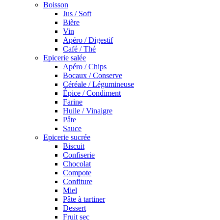
Boisson
Jus / Soft
Bière
Vin
Apéro / Digestif
Café / Thé
Epicerie salée
Apéro / Chips
Bocaux / Conserve
Céréale / Légumineuse
Épice / Condiment
Farine
Huile / Vinaigre
Pâte
Sauce
Epicerie sucrée
Biscuit
Confiserie
Chocolat
Compote
Confiture
Miel
Pâte à tartiner
Dessert
Fruit sec