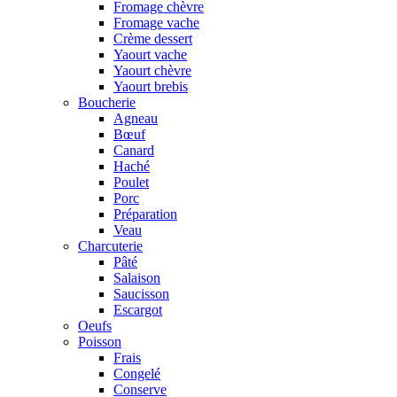
Fromage chèvre
Fromage vache
Crème dessert
Yaourt vache
Yaourt chèvre
Yaourt brebis
Boucherie
Agneau
Bœuf
Canard
Haché
Poulet
Porc
Préparation
Veau
Charcuterie
Pâté
Salaison
Saucisson
Escargot
Oeufs
Poisson
Frais
Congelé
Conserve