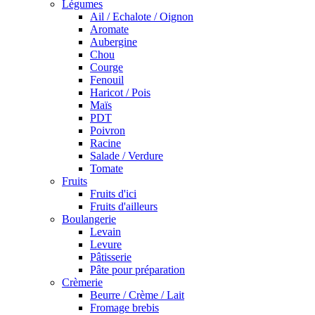
Légumes
Ail / Echalote / Oignon
Aromate
Aubergine
Chou
Courge
Fenouil
Haricot / Pois
Maïs
PDT
Poivron
Racine
Salade / Verdure
Tomate
Fruits
Fruits d'ici
Fruits d'ailleurs
Boulangerie
Levain
Levure
Pâtisserie
Pâte pour préparation
Crèmerie
Beurre / Crème / Lait
Fromage brebis