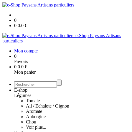
0
0
0.0
€
e-Shop Paysans Artisans
particuliers
Mon compte
0
Favoris
0
0.0
€
Mon panier
E-shop
Légumes
Tomate
Ail / Echalote / Oignon
Aromate
Aubergine
Chou
Voir plus...