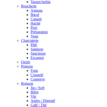
Yaourt brebis
Boucherie
Agneau
Bœuf
Canard
Haché
Porc
Préparation
Veau
Charcuterie
Pâté
Salaison
Saucisson
Escargot
Oeufs
Poisson
Frais
Congelé
Conserve
Boisson
Jus / Soft
Bière
Vin
Apéro / Digestif
Café / Thé