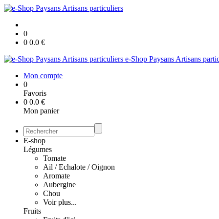
0
0
0.0
€
e-Shop Paysans Artisans partic
Mon compte
0
Favoris
0
0.0
€
Mon panier
E-shop
Légumes
Tomate
Ail / Echalote / Oignon
Aromate
Aubergine
Chou
Voir plus...
Fruits