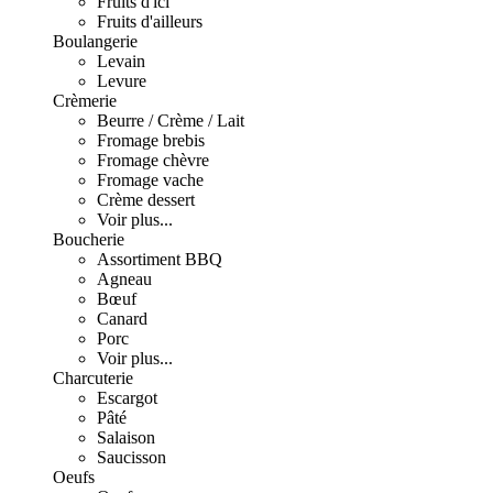
Fruits d'ici
Fruits d'ailleurs
Boulangerie
Levain
Levure
Crèmerie
Beurre / Crème / Lait
Fromage brebis
Fromage chèvre
Fromage vache
Crème dessert
Voir plus...
Boucherie
Assortiment BBQ
Agneau
Bœuf
Canard
Porc
Voir plus...
Charcuterie
Escargot
Pâté
Salaison
Saucisson
Oeufs