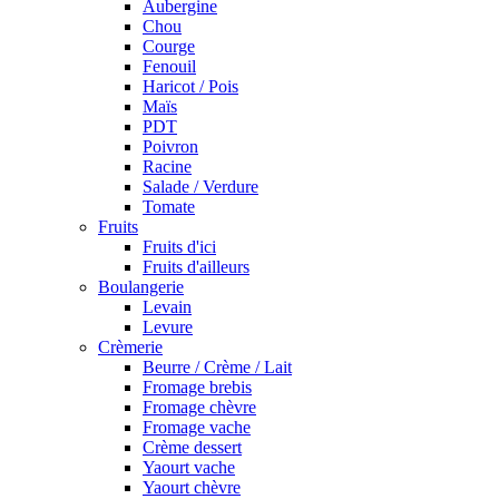
Aubergine
Chou
Courge
Fenouil
Haricot / Pois
Maïs
PDT
Poivron
Racine
Salade / Verdure
Tomate
Fruits
Fruits d'ici
Fruits d'ailleurs
Boulangerie
Levain
Levure
Crèmerie
Beurre / Crème / Lait
Fromage brebis
Fromage chèvre
Fromage vache
Crème dessert
Yaourt vache
Yaourt chèvre