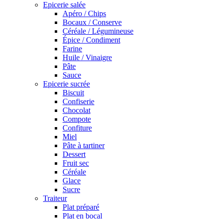
Epicerie salée
Apéro / Chips
Bocaux / Conserve
Céréale / Légumineuse
Épice / Condiment
Farine
Huile / Vinaigre
Pâte
Sauce
Epicerie sucrée
Biscuit
Confiserie
Chocolat
Compote
Confiture
Miel
Pâte à tartiner
Dessert
Fruit sec
Céréale
Glace
Sucre
Traiteur
Plat préparé
Plat en bocal