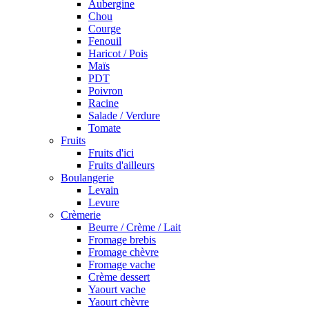
Aubergine
Chou
Courge
Fenouil
Haricot / Pois
Maïs
PDT
Poivron
Racine
Salade / Verdure
Tomate
Fruits
Fruits d'ici
Fruits d'ailleurs
Boulangerie
Levain
Levure
Crèmerie
Beurre / Crème / Lait
Fromage brebis
Fromage chèvre
Fromage vache
Crème dessert
Yaourt vache
Yaourt chèvre