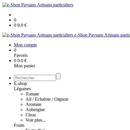
0
0
0.0
€
e-Shop Paysans Artisans partic
Mon compte
0
Favoris
0
0.0
€
Mon panier
E-shop
Légumes
Tomate
Ail / Echalote / Oignon
Aromate
Aubergine
Chou
Voir plus...
Fruits