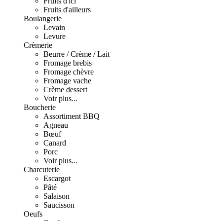
Fruits d'ici
Fruits d'ailleurs
Boulangerie
Levain
Levure
Crèmerie
Beurre / Crème / Lait
Fromage brebis
Fromage chèvre
Fromage vache
Crème dessert
Voir plus...
Boucherie
Assortiment BBQ
Agneau
Bœuf
Canard
Porc
Voir plus...
Charcuterie
Escargot
Pâté
Salaison
Saucisson
Oeufs