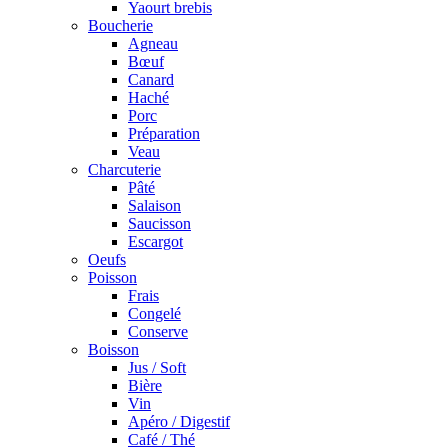
Yaourt brebis
Boucherie
Agneau
Bœuf
Canard
Haché
Porc
Préparation
Veau
Charcuterie
Pâté
Salaison
Saucisson
Escargot
Oeufs
Poisson
Frais
Congelé
Conserve
Boisson
Jus / Soft
Bière
Vin
Apéro / Digestif
Café / Thé