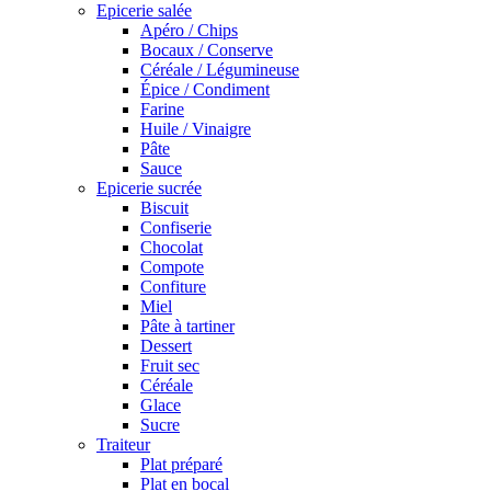
Epicerie salée
Apéro / Chips
Bocaux / Conserve
Céréale / Légumineuse
Épice / Condiment
Farine
Huile / Vinaigre
Pâte
Sauce
Epicerie sucrée
Biscuit
Confiserie
Chocolat
Compote
Confiture
Miel
Pâte à tartiner
Dessert
Fruit sec
Céréale
Glace
Sucre
Traiteur
Plat préparé
Plat en bocal