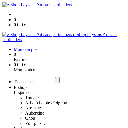
0
0
0.0
€
e-Shop Paysans Artisans
particuliers
Mon compte
0
Favoris
0
0.0
€
Mon panier
E-shop
Légumes
Tomate
Ail / Echalote / Oignon
Aromate
Aubergine
Chou
Voir plus...