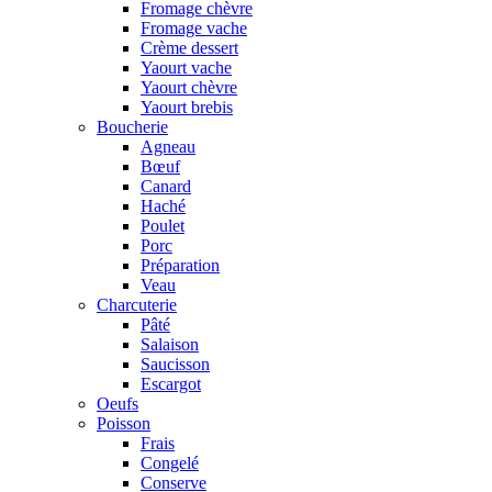
Fromage chèvre
Fromage vache
Crème dessert
Yaourt vache
Yaourt chèvre
Yaourt brebis
Boucherie
Agneau
Bœuf
Canard
Haché
Poulet
Porc
Préparation
Veau
Charcuterie
Pâté
Salaison
Saucisson
Escargot
Oeufs
Poisson
Frais
Congelé
Conserve