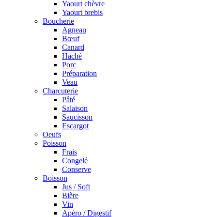
Yaourt chèvre
Yaourt brebis
Boucherie
Agneau
Bœuf
Canard
Haché
Porc
Préparation
Veau
Charcuterie
Pâté
Salaison
Saucisson
Escargot
Oeufs
Poisson
Frais
Congelé
Conserve
Boisson
Jus / Soft
Bière
Vin
Apéro / Digestif