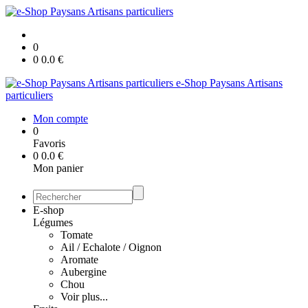
0
0
0.0
€
e-Shop Paysans Artisans
particuliers
Mon compte
0
Favoris
0
0.0
€
Mon panier
E-shop
Légumes
Tomate
Ail / Echalote / Oignon
Aromate
Aubergine
Chou
Voir plus...