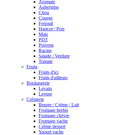
Aromate
Aubergine
Chou
Courge
Fenouil
Haricot / Pois
Maïs
PDT
Poivron
Racine
Salade / Verdure
Tomate
Fruits
Fruits d'ici
Fruits d'ailleurs
Boulangerie
Levain
Levure
Crèmerie
Beurre / Crème / Lait
Fromage brebis
Fromage chèvre
Fromage vache
Crème dessert
Yaourt vache