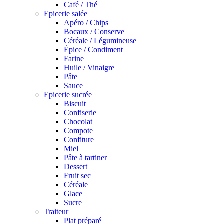
Café / Thé
Epicerie salée
Apéro / Chips
Bocaux / Conserve
Céréale / Légumineuse
Épice / Condiment
Farine
Huile / Vinaigre
Pâte
Sauce
Epicerie sucrée
Biscuit
Confiserie
Chocolat
Compote
Confiture
Miel
Pâte à tartiner
Dessert
Fruit sec
Céréale
Glace
Sucre
Traiteur
Plat préparé