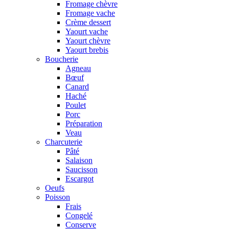
Fromage chèvre
Fromage vache
Crème dessert
Yaourt vache
Yaourt chèvre
Yaourt brebis
Boucherie
Agneau
Bœuf
Canard
Haché
Poulet
Porc
Préparation
Veau
Charcuterie
Pâté
Salaison
Saucisson
Escargot
Oeufs
Poisson
Frais
Congelé
Conserve