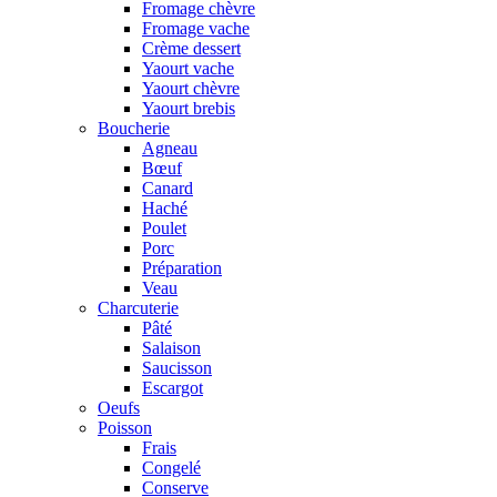
Fromage chèvre
Fromage vache
Crème dessert
Yaourt vache
Yaourt chèvre
Yaourt brebis
Boucherie
Agneau
Bœuf
Canard
Haché
Poulet
Porc
Préparation
Veau
Charcuterie
Pâté
Salaison
Saucisson
Escargot
Oeufs
Poisson
Frais
Congelé
Conserve