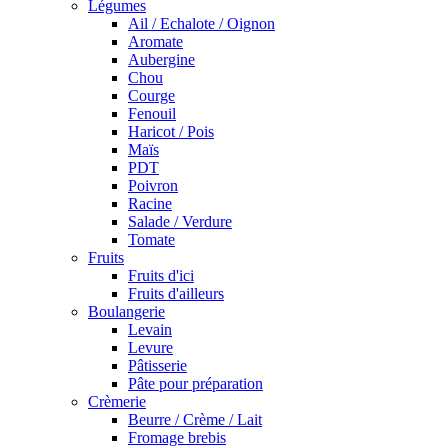
Légumes
Ail / Echalote / Oignon
Aromate
Aubergine
Chou
Courge
Fenouil
Haricot / Pois
Maïs
PDT
Poivron
Racine
Salade / Verdure
Tomate
Fruits
Fruits d'ici
Fruits d'ailleurs
Boulangerie
Levain
Levure
Pâtisserie
Pâte pour préparation
Crèmerie
Beurre / Crème / Lait
Fromage brebis