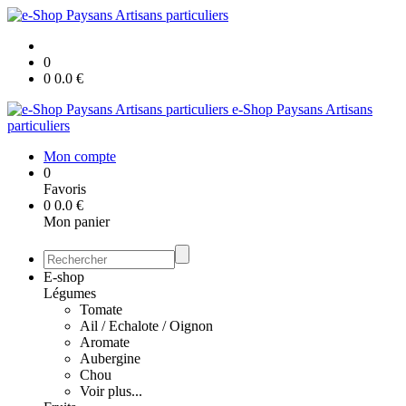
0
0
0.0
€
e-Shop Paysans Artisans
particuliers
Mon compte
0
Favoris
0
0.0
€
Mon panier
E-shop
Légumes
Tomate
Ail / Echalote / Oignon
Aromate
Aubergine
Chou
Voir plus...