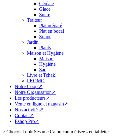
Céréale
Glace
Sucre
Traiteur
Plat préparé
Plat en bocal
Soupe
Jardin
Plants
Maison et Hygiène
Maison
Hygiène
Sac
Livre et Tchak!
PROMO
Notre Coop'↗
Notre Organisation↗
Les producteurs↗
Vente en ligne et magasin↗
Nos activités↗
Contact↗
Eshop Pro↗
>
Chocolat noir Sésame Cajou caramélisée - en tablette