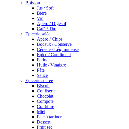
Boisson
Jus / Soft
Bière
Vin
Apéro / Digestif
Café / Thé
Epicerie salée
Apéro / Chips
Bocaux / Conserve
Céréale / Légumineuse
Épice / Condiment
Farine
Huile / Vinaigre
Pâte
Sauce
Epicerie sucrée
Biscuit
Confiserie
Chocolat
Compote
Confiture
Miel
Pâte à tartiner
Dessert
Fruit sec