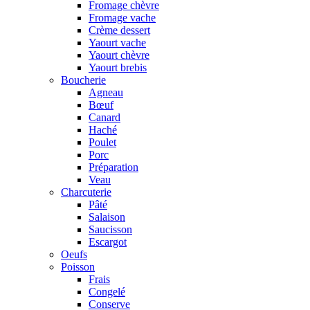
Fromage chèvre
Fromage vache
Crème dessert
Yaourt vache
Yaourt chèvre
Yaourt brebis
Boucherie
Agneau
Bœuf
Canard
Haché
Poulet
Porc
Préparation
Veau
Charcuterie
Pâté
Salaison
Saucisson
Escargot
Oeufs
Poisson
Frais
Congelé
Conserve