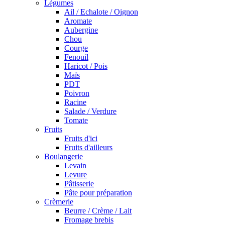
Légumes
Ail / Echalote / Oignon
Aromate
Aubergine
Chou
Courge
Fenouil
Haricot / Pois
Maïs
PDT
Poivron
Racine
Salade / Verdure
Tomate
Fruits
Fruits d'ici
Fruits d'ailleurs
Boulangerie
Levain
Levure
Pâtisserie
Pâte pour préparation
Crèmerie
Beurre / Crème / Lait
Fromage brebis