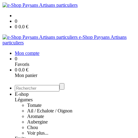
0
0
0.0
€
e-Shop Paysans Artisans
particuliers
Mon compte
0
Favoris
0
0.0
€
Mon panier
E-shop
Légumes
Tomate
Ail / Echalote / Oignon
Aromate
Aubergine
Chou
Voir plus...