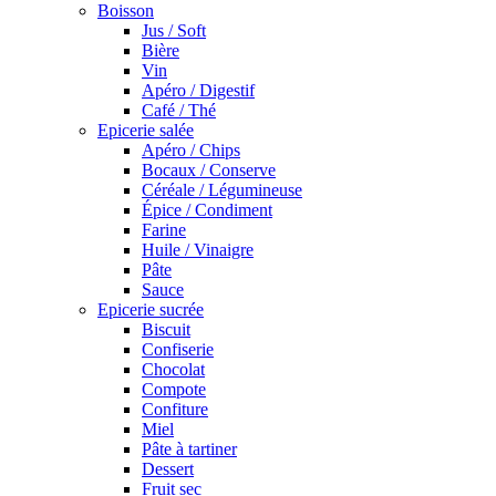
Boisson
Jus / Soft
Bière
Vin
Apéro / Digestif
Café / Thé
Epicerie salée
Apéro / Chips
Bocaux / Conserve
Céréale / Légumineuse
Épice / Condiment
Farine
Huile / Vinaigre
Pâte
Sauce
Epicerie sucrée
Biscuit
Confiserie
Chocolat
Compote
Confiture
Miel
Pâte à tartiner
Dessert
Fruit sec