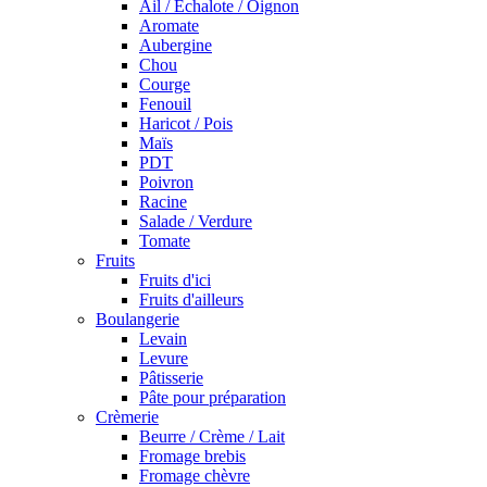
Ail / Echalote / Oignon
Aromate
Aubergine
Chou
Courge
Fenouil
Haricot / Pois
Maïs
PDT
Poivron
Racine
Salade / Verdure
Tomate
Fruits
Fruits d'ici
Fruits d'ailleurs
Boulangerie
Levain
Levure
Pâtisserie
Pâte pour préparation
Crèmerie
Beurre / Crème / Lait
Fromage brebis
Fromage chèvre