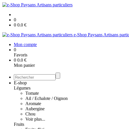
0
0
0.0
€
e-Shop Paysans Artisans partic
Mon compte
0
Favoris
0
0.0
€
Mon panier
E-shop
Légumes
Tomate
Ail / Echalote / Oignon
Aromate
Aubergine
Chou
Voir plus...
Fruits