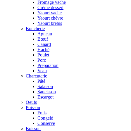
Fromage vache
Crème dessert
Yaourt vache
Yaourt chèvre
Yaourt brebis
Boucherie
Agneau
Bœuf
Canard
Haché
Poulet
Porc
Préparation
Veau
Charcuterie
Pâté
Salaison
Saucisson
Escargot
Oeufs
Poisson
Frais
Congelé
Conserve
Boisson