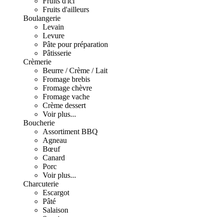
Fruits d'ici
Fruits d'ailleurs
Boulangerie
Levain
Levure
Pâte pour préparation
Pâtisserie
Crèmerie
Beurre / Crème / Lait
Fromage brebis
Fromage chèvre
Fromage vache
Crème dessert
Voir plus...
Boucherie
Assortiment BBQ
Agneau
Bœuf
Canard
Porc
Voir plus...
Charcuterie
Escargot
Pâté
Salaison