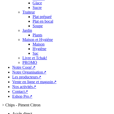
Glace
Sucre
Traiteur
Plat préparé
Plat en bocal
Soupe
Jardin
Plants
Maison et Hygiène
Maison
Hygiène
Sac
Livre et Tchak!
PROMO
Notre Coop'↗
Notre Organisation↗
Les producteurs↗
Vente en ligne et magasin↗
Nos activités↗
Contact↗
Eshop Pro↗
>
Chips - Piment Citron
Accès direct