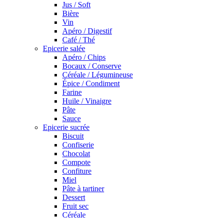
Jus / Soft
Bière
Vin
Apéro / Digestif
Café / Thé
Epicerie salée
Apéro / Chips
Bocaux / Conserve
Céréale / Légumineuse
Épice / Condiment
Farine
Huile / Vinaigre
Pâte
Sauce
Epicerie sucrée
Biscuit
Confiserie
Chocolat
Compote
Confiture
Miel
Pâte à tartiner
Dessert
Fruit sec
Céréale