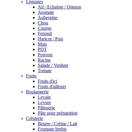
Légumes
Ail / Echalote / Oignon
Aromate
Aubergine
Chou
Courge
Fenouil
Haricot / Pois
Maïs
PDT
Poivron
Racine
Salade / Verdure
Tomate
Fruits
Fruits d'ici
Fruits d'ailleurs
Boulangerie
Levain
Levure
Pâtisserie
Pâte pour préparation
Crèmerie
Beurre / Crème / Lait
Fromage brebis