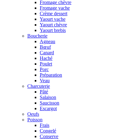
Fromage chèvre
Fromage vache
Crème dessert
Yaourt vache
Yaourt chèvre
Yaourt brebis
Boucherie
Agneau
Bœuf
Canard
Haché
Poulet
Porc
Préparation
Veau
Charcuterie
Pâté
Salaison
Saucisson
Escargot
Oeufs
Poisson
Frais
Congelé
Conserve