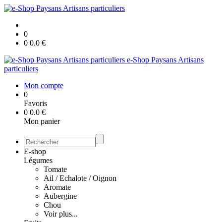
0
0
0.0
€
e-Shop Paysans Artisans
particuliers
Mon compte
0
Favoris
0
0.0
€
Mon panier
E-shop
Légumes
Tomate
Ail / Echalote / Oignon
Aromate
Aubergine
Chou
Voir plus...