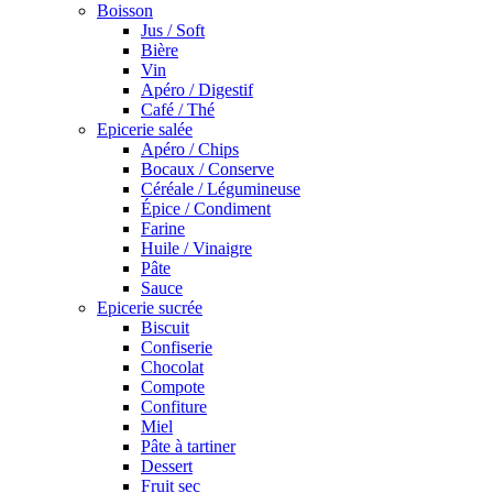
Boisson
Jus / Soft
Bière
Vin
Apéro / Digestif
Café / Thé
Epicerie salée
Apéro / Chips
Bocaux / Conserve
Céréale / Légumineuse
Épice / Condiment
Farine
Huile / Vinaigre
Pâte
Sauce
Epicerie sucrée
Biscuit
Confiserie
Chocolat
Compote
Confiture
Miel
Pâte à tartiner
Dessert
Fruit sec