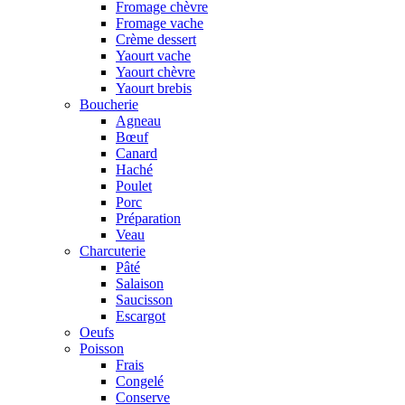
Fromage chèvre
Fromage vache
Crème dessert
Yaourt vache
Yaourt chèvre
Yaourt brebis
Boucherie
Agneau
Bœuf
Canard
Haché
Poulet
Porc
Préparation
Veau
Charcuterie
Pâté
Salaison
Saucisson
Escargot
Oeufs
Poisson
Frais
Congelé
Conserve