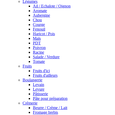
Légumes
Ail / Echalote / Oignon
Aromate
Aubergine
Chou
Courge
Fenouil
Haricot / Pois
Maïs
PDT
Poivron
Racine
Salade / Verdure
Tomate
Fruits
Fruits d'ici
Fruits d'ailleurs
Boulangerie
Levain
Levure
Pâtisserie
Pâte pour préparation
Crèmerie
Beurre / Crème / Lait
Fromage brebis