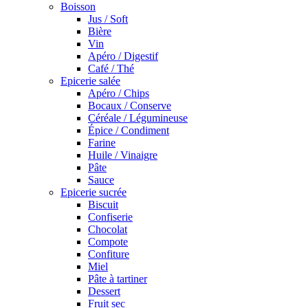
Boisson
Jus / Soft
Bière
Vin
Apéro / Digestif
Café / Thé
Epicerie salée
Apéro / Chips
Bocaux / Conserve
Céréale / Légumineuse
Épice / Condiment
Farine
Huile / Vinaigre
Pâte
Sauce
Epicerie sucrée
Biscuit
Confiserie
Chocolat
Compote
Confiture
Miel
Pâte à tartiner
Dessert
Fruit sec