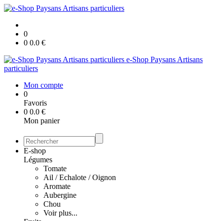
0
0
0.0
€
e-Shop Paysans Artisans
particuliers
Mon compte
0
Favoris
0
0.0
€
Mon panier
E-shop
Légumes
Tomate
Ail / Echalote / Oignon
Aromate
Aubergine
Chou
Voir plus...