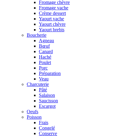
Fromage chèvre
Fromage vache
Crème dessert
Yaourt vache
Yaourt chèvre
Yaourt brebis
Boucherie
Agneau
Bœuf
Canard
Haché
Poulet
Porc
Préparation
Veau
Charcuterie
Pâté
Salaison
Saucisson
Escargot
Oeufs
Poisson
Frais
Congelé
Conserve