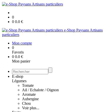
0
0
0.0
€
e-Shop Paysans Artisans
particuliers
Mon compte
0
Favoris
0
0.0
€
Mon panier
E-shop
Légumes
Tomate
Ail / Echalote / Oignon
Aromate
Aubergine
Chou
Voir plus...