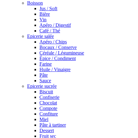
Boisson
Jus / Soft
Bière
Vin
Apéro / Digestif
Café / Thé
Epicerie salée
Apéro / Chips
Bocaux / Conserve
Céréale / Légumineuse
Épice / Condiment
Farine
Huile / Vinaigre
Pâte
Sauce
Epicerie sucrée
Biscuit
Confiserie
Chocolat
Compote
Confiture
Miel
Pâte à tartiner
Dessert
Fruit sec