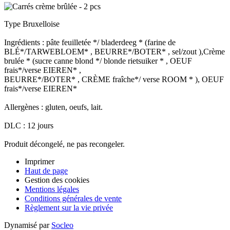
Type Bruxelloise
Ingrédients : pâte feuilletée */ bladerdeeg * (farine de
BLÉ*/TARWEBLOEM* , BEURRE*/BOTER* , sel/zout ),Crème
brulée * (sucre canne blond */ blonde rietsuiker * , OEUF
frais*/verse EIEREN* ,
BEURRE*/BOTER* , CRÈME fraîche*/ verse ROOM * ), OEUF
frais*/verse EIEREN*
Allergènes : gluten, oeufs, lait.
DLC : 12 jours
Produit décongelé, ne pas recongeler.
Imprimer
Haut de page
Gestion des cookies
Mentions légales
Conditions générales de vente
Règlement sur la vie privée
Dynamisé par
Socleo