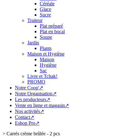
Céréale
Glace
Sucre
Traiteur
Plat préparé
Plat en bocal
Soupe
Jardin
Plants
Maison et Hygiène
Maison
Hygiène
Sac
Livre et Tchak!
PROMO
Notre Coop'↗
Notre Organisation↗
Les producteurs↗
Vente en ligne et magasin↗
Nos activités↗
Contact↗
Eshop Pro↗
>
Carrés crème brûlée - 2 pcs