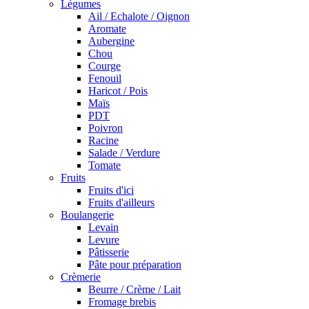
Légumes
Ail / Echalote / Oignon
Aromate
Aubergine
Chou
Courge
Fenouil
Haricot / Pois
Maïs
PDT
Poivron
Racine
Salade / Verdure
Tomate
Fruits
Fruits d'ici
Fruits d'ailleurs
Boulangerie
Levain
Levure
Pâtisserie
Pâte pour préparation
Crèmerie
Beurre / Crème / Lait
Fromage brebis