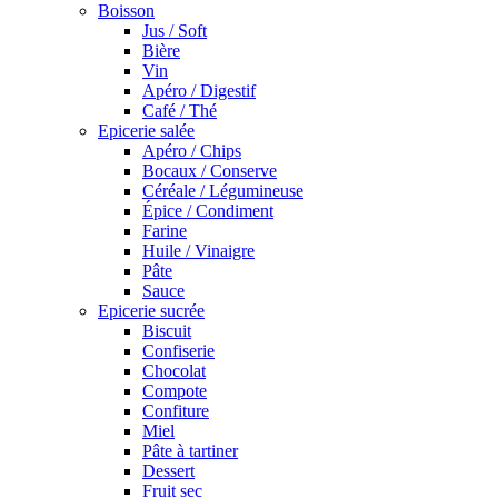
Boisson
Jus / Soft
Bière
Vin
Apéro / Digestif
Café / Thé
Epicerie salée
Apéro / Chips
Bocaux / Conserve
Céréale / Légumineuse
Épice / Condiment
Farine
Huile / Vinaigre
Pâte
Sauce
Epicerie sucrée
Biscuit
Confiserie
Chocolat
Compote
Confiture
Miel
Pâte à tartiner
Dessert
Fruit sec