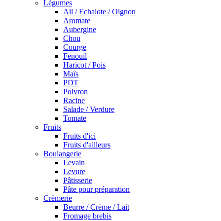
Légumes
Ail / Echalote / Oignon
Aromate
Aubergine
Chou
Courge
Fenouil
Haricot / Pois
Maïs
PDT
Poivron
Racine
Salade / Verdure
Tomate
Fruits
Fruits d'ici
Fruits d'ailleurs
Boulangerie
Levain
Levure
Pâtisserie
Pâte pour préparation
Crèmerie
Beurre / Crème / Lait
Fromage brebis