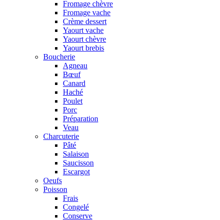
Fromage chèvre
Fromage vache
Crème dessert
Yaourt vache
Yaourt chèvre
Yaourt brebis
Boucherie
Agneau
Bœuf
Canard
Haché
Poulet
Porc
Préparation
Veau
Charcuterie
Pâté
Salaison
Saucisson
Escargot
Oeufs
Poisson
Frais
Congelé
Conserve