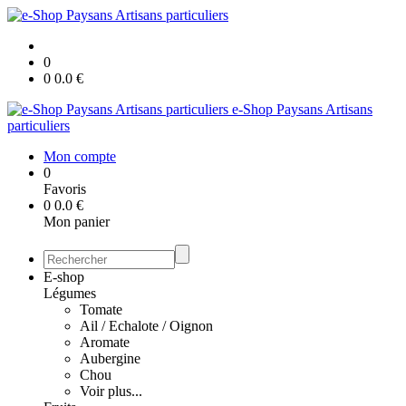
0
0
0.0
€
e-Shop Paysans Artisans
particuliers
Mon compte
0
Favoris
0
0.0
€
Mon panier
E-shop
Légumes
Tomate
Ail / Echalote / Oignon
Aromate
Aubergine
Chou
Voir plus...