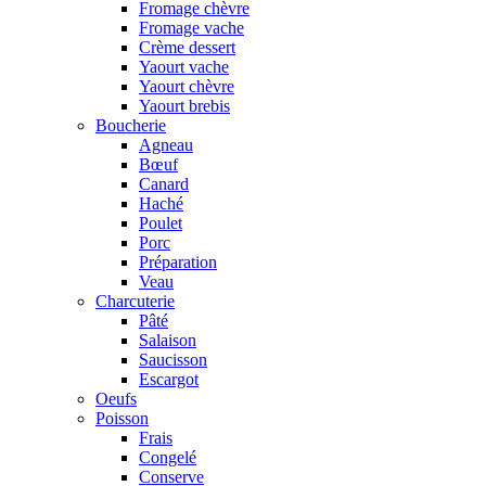
Fromage chèvre
Fromage vache
Crème dessert
Yaourt vache
Yaourt chèvre
Yaourt brebis
Boucherie
Agneau
Bœuf
Canard
Haché
Poulet
Porc
Préparation
Veau
Charcuterie
Pâté
Salaison
Saucisson
Escargot
Oeufs
Poisson
Frais
Congelé
Conserve