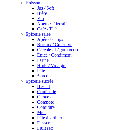
Boisson
Jus / Soft
Bière
Vin
Apéro / Digestif
Café / Thé
Epicerie salée
Apéro / Chips
Bocaux / Conserve
Céréale / Légumineuse
Épice / Condiment
Farine
Huile / Vinaigre
Pâte
Sauce
Epicerie sucrée
Biscuit
Confiserie
Chocolat
Compote
Confiture
Miel
Pâte à tartiner
Dessert
Fruit sec