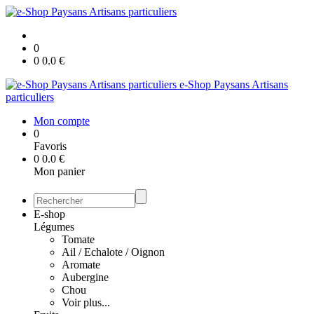
0
0
0.0
€
e-Shop Paysans Artisans
particuliers
Mon compte
0
Favoris
0
0.0
€
Mon panier
E-shop
Légumes
Tomate
Ail / Echalote / Oignon
Aromate
Aubergine
Chou
Voir plus...