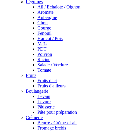
Légumes
Ail / Echalote / Oignon
Aromate
Aubergine
Chou
Courge
Fenouil
Haricot / Pois
Maïs
PDT
Poivron
Racine
Salade / Verdure
Tomate
Fruits
Fruits d'ici
Fruits d'ailleurs
Boulangerie
Levain
Levure
Pâtisserie
Pâte pour préparation
Crèmerie
Beurre / Crème / Lait
Fromage brebis