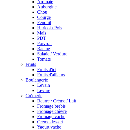
Aromate
Aubergine
Chou
Courge
Fenouil
Haricot / Pois
Maïs
PDT
Poivron
Racine
Salade / Verdure
Tomate
Fruits
Fruits d'ici
Fruits d'ailleurs
Boulangerie
Levain
Levure
Crèmerie
Beurre / Crème / Lait
Fromage brebis
Fromage chèvre
Fromage vache
Crème dessert
Yaourt vache