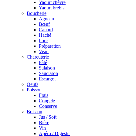
Yaourt chèvre
Yaourt brebis
Boucherie
Agneau
Bœuf
Canard
Haché
Porc
Préparation
Veau
Charcuterie
Pâté
Salaison
Saucisson
Escargot
Oeufs
Poisson
Frais
Congelé
Conserve
Boisson
Jus / Soft
Bière
Vin
Apéro / Digestif