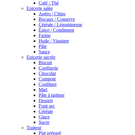
Café / Thé
Epicerie salée
Apéro / Chips
Bocaux / Conserve
Céréale / Légumineuse
Épice / Condiment
Farine
Huile / Vinaigre
Pâte
Sauce
Epicerie sucrée
Biscuit
Confiserie
Chocolat
Compote
Confiture
Miel
Pâte à tartiner
Dessert
Fruit sec
Céréale
Glace
Sucre
Traiteur
Plat préparé