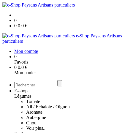
0
0
0.0
€
e-Shop Paysans Artisans
particuliers
Mon compte
0
Favoris
0
0.0
€
Mon panier
E-shop
Légumes
Tomate
Ail / Echalote / Oignon
Aromate
Aubergine
Chou
Voir plus...