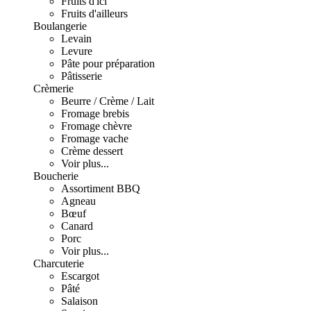
Fruits d'ici
Fruits d'ailleurs
Boulangerie
Levain
Levure
Pâte pour préparation
Pâtisserie
Crèmerie
Beurre / Crème / Lait
Fromage brebis
Fromage chèvre
Fromage vache
Crème dessert
Voir plus...
Boucherie
Assortiment BBQ
Agneau
Bœuf
Canard
Porc
Voir plus...
Charcuterie
Escargot
Pâté
Salaison