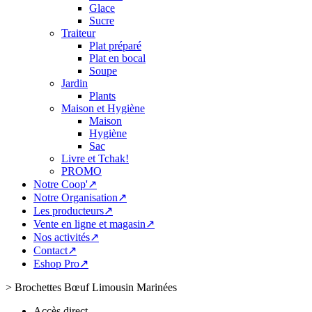
Glace
Sucre
Traiteur
Plat préparé
Plat en bocal
Soupe
Jardin
Plants
Maison et Hygiène
Maison
Hygiène
Sac
Livre et Tchak!
PROMO
Notre Coop'↗
Notre Organisation↗
Les producteurs↗
Vente en ligne et magasin↗
Nos activités↗
Contact↗
Eshop Pro↗
>
Brochettes Bœuf Limousin Marinées
Accès direct