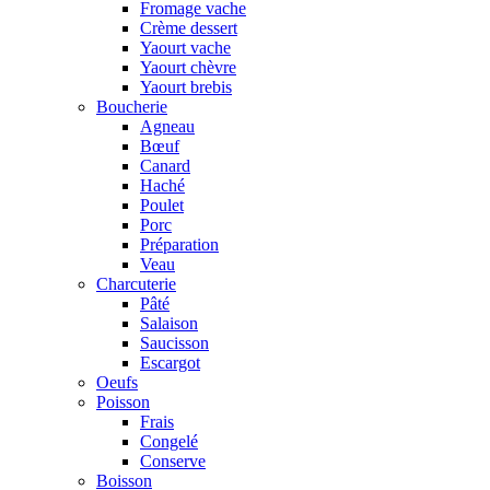
Fromage vache
Crème dessert
Yaourt vache
Yaourt chèvre
Yaourt brebis
Boucherie
Agneau
Bœuf
Canard
Haché
Poulet
Porc
Préparation
Veau
Charcuterie
Pâté
Salaison
Saucisson
Escargot
Oeufs
Poisson
Frais
Congelé
Conserve
Boisson