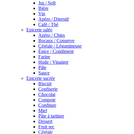
Jus / Soft
Bière
Vin
Apéro / Digestif
Café / Thé
Epicerie salée
Apéro / Chips
Bocaux / Conserve
Céréale / Légumineuse
Épice / Condiment
Farine
Huile / Vinaigre
Pâte
Sauce
Epicerie sucrée
Biscuit
Confiserie
Chocolat
Compote
Confiture
Miel
Pâte à tartiner
Dessert
Fruit sec
Céréale