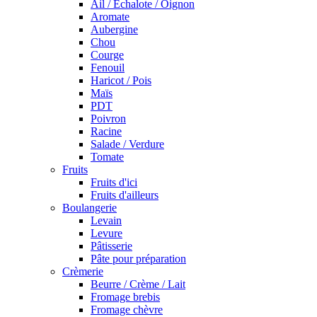
Ail / Echalote / Oignon
Aromate
Aubergine
Chou
Courge
Fenouil
Haricot / Pois
Maïs
PDT
Poivron
Racine
Salade / Verdure
Tomate
Fruits
Fruits d'ici
Fruits d'ailleurs
Boulangerie
Levain
Levure
Pâtisserie
Pâte pour préparation
Crèmerie
Beurre / Crème / Lait
Fromage brebis
Fromage chèvre