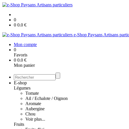
0
0
0.0
€
e-Shop Paysans Artisans partic
Mon compte
0
Favoris
0
0.0
€
Mon panier
E-shop
Légumes
Tomate
Ail / Echalote / Oignon
Aromate
Aubergine
Chou
Voir plus...
Fruits