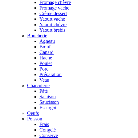
Fromage chèvre
Fromage vache
Crème dessert
Yaourt vache
Yaourt chèvre
Yaourt brebis
Boucherie
Agneau
Bœuf
Canard
Haché
Poulet
Porc
Préparation
Veau
Charcuterie
Pâté
Salaison
Saucisson
Escargot
Oeufs
Poisson
Frais
Congelé
Conserve