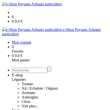
0
0
0.0
€
e-Shop Paysans Artisans
particuliers
Mon compte
0
Favoris
0
0.0
€
Mon panier
E-shop
Légumes
Tomate
Ail / Echalote / Oignon
Aromate
Aubergine
Chou
Voir plus...