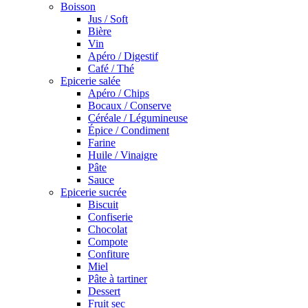
Boisson
Jus / Soft
Bière
Vin
Apéro / Digestif
Café / Thé
Epicerie salée
Apéro / Chips
Bocaux / Conserve
Céréale / Légumineuse
Épice / Condiment
Farine
Huile / Vinaigre
Pâte
Sauce
Epicerie sucrée
Biscuit
Confiserie
Chocolat
Compote
Confiture
Miel
Pâte à tartiner
Dessert
Fruit sec