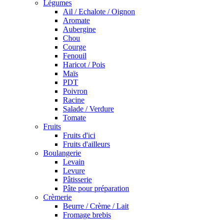
Légumes
Ail / Echalote / Oignon
Aromate
Aubergine
Chou
Courge
Fenouil
Haricot / Pois
Maïs
PDT
Poivron
Racine
Salade / Verdure
Tomate
Fruits
Fruits d'ici
Fruits d'ailleurs
Boulangerie
Levain
Levure
Pâtisserie
Pâte pour préparation
Crèmerie
Beurre / Crème / Lait
Fromage brebis