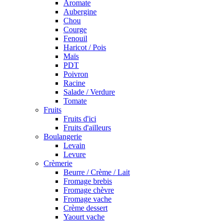
Aromate
Aubergine
Chou
Courge
Fenouil
Haricot / Pois
Maïs
PDT
Poivron
Racine
Salade / Verdure
Tomate
Fruits
Fruits d'ici
Fruits d'ailleurs
Boulangerie
Levain
Levure
Crèmerie
Beurre / Crème / Lait
Fromage brebis
Fromage chèvre
Fromage vache
Crème dessert
Yaourt vache