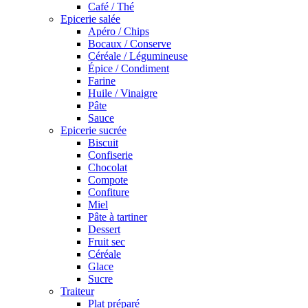
Café / Thé
Epicerie salée
Apéro / Chips
Bocaux / Conserve
Céréale / Légumineuse
Épice / Condiment
Farine
Huile / Vinaigre
Pâte
Sauce
Epicerie sucrée
Biscuit
Confiserie
Chocolat
Compote
Confiture
Miel
Pâte à tartiner
Dessert
Fruit sec
Céréale
Glace
Sucre
Traiteur
Plat préparé