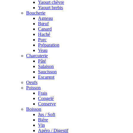
Yaourt chèvre
Yaourt brebis
Boucherie
Agneau
Bœuf
Canard
Haché
Porc
Préparation
Veau
Charcuterie
Pâté
Salaison
Saucisson
Escargot
Oeufs
Poisson
Frais
Congelé
Conserve
Boisson
Jus / Soft
Bière
Vin
Apéro / Digestif