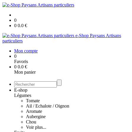
0
0
0.0
€
e-Shop Paysans Artisans
particuliers
Mon compte
0
Favoris
0
0.0
€
Mon panier
E-shop
Légumes
Tomate
Ail / Echalote / Oignon
Aromate
Aubergine
Chou
Voir plus...