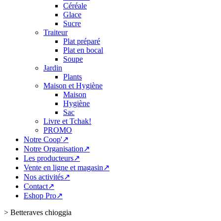
Céréale
Glace
Sucre
Traiteur
Plat préparé
Plat en bocal
Soupe
Jardin
Plants
Maison et Hygiène
Maison
Hygiène
Sac
Livre et Tchak!
PROMO
Notre Coop'↗
Notre Organisation↗
Les producteurs↗
Vente en ligne et magasin↗
Nos activités↗
Contact↗
Eshop Pro↗
>
Betteraves chioggia