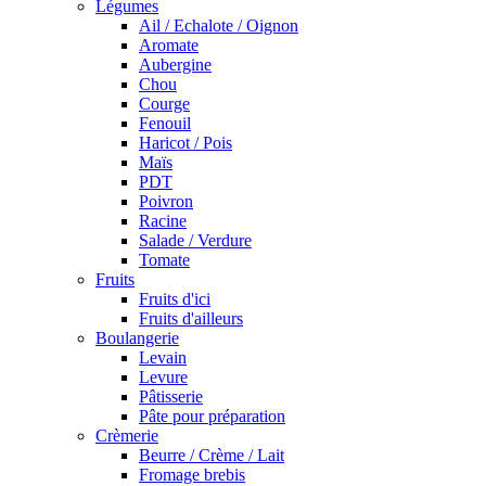
Légumes
Ail / Echalote / Oignon
Aromate
Aubergine
Chou
Courge
Fenouil
Haricot / Pois
Maïs
PDT
Poivron
Racine
Salade / Verdure
Tomate
Fruits
Fruits d'ici
Fruits d'ailleurs
Boulangerie
Levain
Levure
Pâtisserie
Pâte pour préparation
Crèmerie
Beurre / Crème / Lait
Fromage brebis