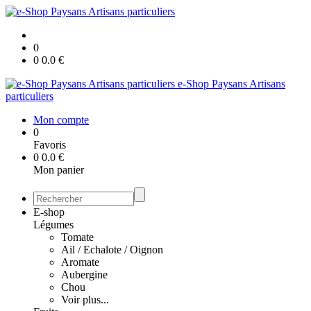
0
0
0.0
€
e-Shop Paysans Artisans
particuliers
Mon compte
0
Favoris
0
0.0
€
Mon panier
E-shop
Légumes
Tomate
Ail / Echalote / Oignon
Aromate
Aubergine
Chou
Voir plus...