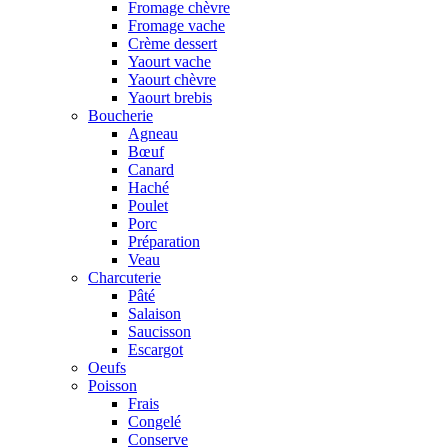
Fromage chèvre
Fromage vache
Crème dessert
Yaourt vache
Yaourt chèvre
Yaourt brebis
Boucherie
Agneau
Bœuf
Canard
Haché
Poulet
Porc
Préparation
Veau
Charcuterie
Pâté
Salaison
Saucisson
Escargot
Oeufs
Poisson
Frais
Congelé
Conserve