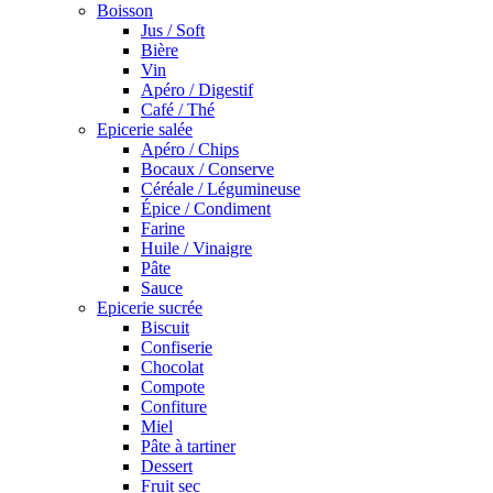
Boisson
Jus / Soft
Bière
Vin
Apéro / Digestif
Café / Thé
Epicerie salée
Apéro / Chips
Bocaux / Conserve
Céréale / Légumineuse
Épice / Condiment
Farine
Huile / Vinaigre
Pâte
Sauce
Epicerie sucrée
Biscuit
Confiserie
Chocolat
Compote
Confiture
Miel
Pâte à tartiner
Dessert
Fruit sec