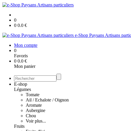
0
0
0.0
€
e-Shop Paysans Artisans partic
Mon compte
0
Favoris
0
0.0
€
Mon panier
E-shop
Légumes
Tomate
Ail / Echalote / Oignon
Aromate
Aubergine
Chou
Voir plus...
Fruits