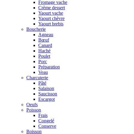
Fromage vache
Crème dessert
Yaourt vache
Yaourt chèvre
Yaourt brebis
Boucherie
Agneau
Bœuf
Canard
Haché
Poulet
Porc
Préparation
Veau
Charcuterie
Pâté
Salaison
Saucisson
Escargot
Oeufs
Poisson
Frais
Congelé
Conserve
Boisson