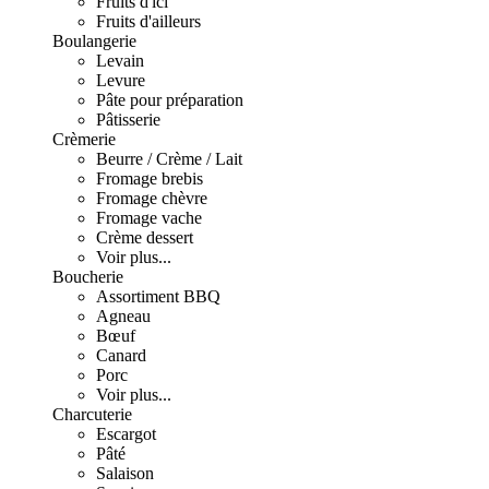
Fruits d'ici
Fruits d'ailleurs
Boulangerie
Levain
Levure
Pâte pour préparation
Pâtisserie
Crèmerie
Beurre / Crème / Lait
Fromage brebis
Fromage chèvre
Fromage vache
Crème dessert
Voir plus...
Boucherie
Assortiment BBQ
Agneau
Bœuf
Canard
Porc
Voir plus...
Charcuterie
Escargot
Pâté
Salaison