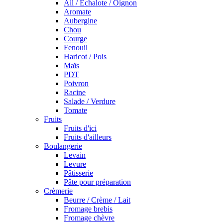
Ail / Echalote / Oignon
Aromate
Aubergine
Chou
Courge
Fenouil
Haricot / Pois
Maïs
PDT
Poivron
Racine
Salade / Verdure
Tomate
Fruits
Fruits d'ici
Fruits d'ailleurs
Boulangerie
Levain
Levure
Pâtisserie
Pâte pour préparation
Crèmerie
Beurre / Crème / Lait
Fromage brebis
Fromage chèvre