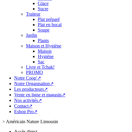
Glace
Sucre
Traiteur
Plat préparé
Plat en bocal
Soupe
Jardin
Plants
Maison et Hygiène
Maison
Hygiène
Sac
Livre et Tchak!
PROMO
Notre Coop'↗
Notre Organisation↗
Les producteurs↗
Vente en ligne et magasin↗
Nos activités↗
Contact↗
Eshop Pro↗
>
Américain Nature Limousin
Accès direct