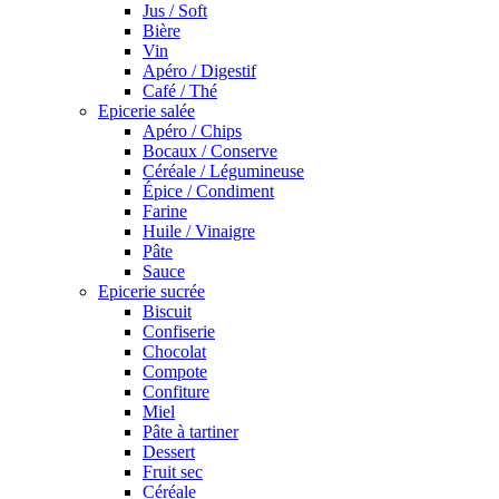
Jus / Soft
Bière
Vin
Apéro / Digestif
Café / Thé
Epicerie salée
Apéro / Chips
Bocaux / Conserve
Céréale / Légumineuse
Épice / Condiment
Farine
Huile / Vinaigre
Pâte
Sauce
Epicerie sucrée
Biscuit
Confiserie
Chocolat
Compote
Confiture
Miel
Pâte à tartiner
Dessert
Fruit sec
Céréale