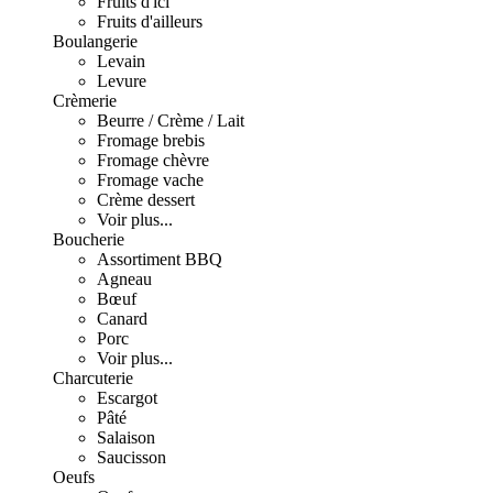
Fruits d'ici
Fruits d'ailleurs
Boulangerie
Levain
Levure
Crèmerie
Beurre / Crème / Lait
Fromage brebis
Fromage chèvre
Fromage vache
Crème dessert
Voir plus...
Boucherie
Assortiment BBQ
Agneau
Bœuf
Canard
Porc
Voir plus...
Charcuterie
Escargot
Pâté
Salaison
Saucisson
Oeufs