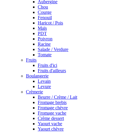
Aubergine
Chou
Courge
Fenouil
Haricot / Pois
Maïs
PDT
Poivron
Racine
Salade / Verdure
Tomate
Fruits
Fruits d'ici
Fruits d'ailleurs
Boulangerie
Levain
Levure
Crèmerie
Beurre / Crème / Lait
Fromage brebis
Fromage chèvre
Fromage vache
Crème dessert
Yaourt vache
Yaourt chèvre