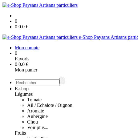
0
0
0.0
€
e-Shop Paysans Artisans partic
Mon compte
0
Favoris
0
0.0
€
Mon panier
E-shop
Légumes
Tomate
Ail / Echalote / Oignon
Aromate
Aubergine
Chou
Voir plus...
Fruits