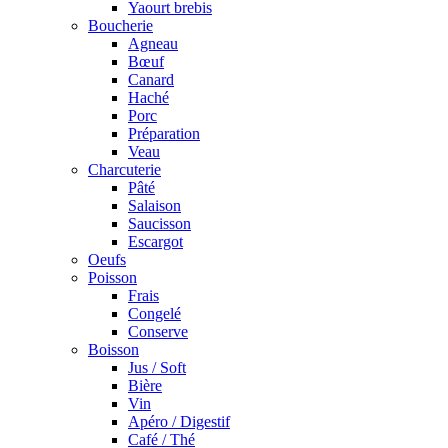
Yaourt brebis
Boucherie
Agneau
Bœuf
Canard
Haché
Porc
Préparation
Veau
Charcuterie
Pâté
Salaison
Saucisson
Escargot
Oeufs
Poisson
Frais
Congelé
Conserve
Boisson
Jus / Soft
Bière
Vin
Apéro / Digestif
Café / Thé