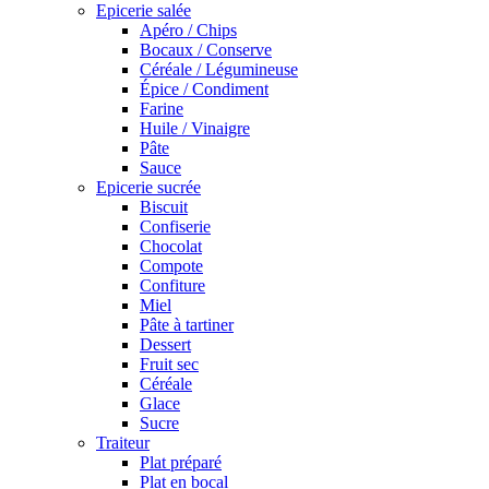
Epicerie salée
Apéro / Chips
Bocaux / Conserve
Céréale / Légumineuse
Épice / Condiment
Farine
Huile / Vinaigre
Pâte
Sauce
Epicerie sucrée
Biscuit
Confiserie
Chocolat
Compote
Confiture
Miel
Pâte à tartiner
Dessert
Fruit sec
Céréale
Glace
Sucre
Traiteur
Plat préparé
Plat en bocal